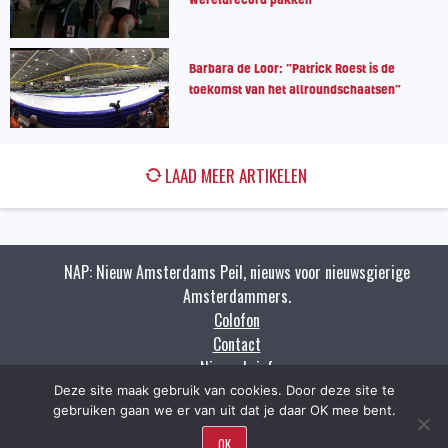
Barbara de Loor: “Patrick Roest is de
toekomst van het allroundschaatsen”
LAAD MEER ARTIKELEN
NAP: Nieuw Amsterdams Peil, nieuws voor nieuwsgierige
Amsterdammers.
Colofon
Contact
Nieuwsbrief
Zoeken
Deze site maak gebruik van cookies. Door deze site te
gebruiken gaan we er van uit dat je daar OK mee bent.
OK
Copyright napnieuws.nl 2009 - 2021.