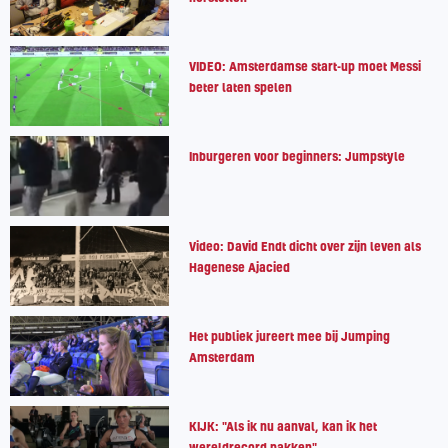
VIDEO: Amsterdamse start-up moet Messi
beter laten spelen
Inburgeren voor beginners: Jumpstyle
Video: David Endt dicht over zijn leven als
Hagenese Ajacied
Het publiek jureert mee bij Jumping
Amsterdam
KIJK: "Als ik nu aanval, kan ik het
wereldrecord pakken"