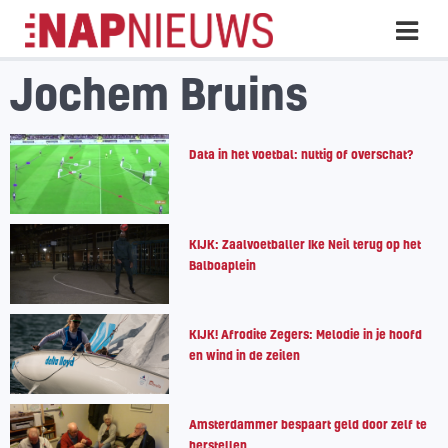
Skip
Hoo
naar
inhoud
Jochem Bruins
Data in het voetbal: nuttig of overschat?
KIJK: Zaalvoetballer Ike Neil terug op het
Balboaplein
KIJK! Afrodite Zegers: Melodie in je hoofd
en wind in de zeilen
Amsterdammer bespaart geld door zelf te
herstellen