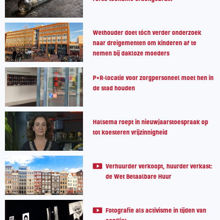
Wethouder doet tóch verder onderzoek
naar dreigementen om kinderen af te
nemen bij dakloze moeders
P+R-locatie voor zorgpersoneel moet hen in
de stad houden
Halsema roept in nieuwjaarstoespraak op
tot koesteren vrijzinnigheid
Verhuurder verkoopt, huurder verkast:
de Wet Betaalbare Huur
Fotografie als activisme in tijden van