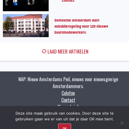
conflict
Gemeente Amsterdam start
subsidieregeling voor 120 nieuwe
buurtmedewerkers
LAAD MEER ARTIKELEN
NAP: Nieuw Amsterdams Peil, nieuws voor nieuwsgierige
Amsterdammers.
Colofon
Contact
Nieuwsbrief
Zoeken
Deze site maak gebruik van cookies. Door deze site te
gebruiken gaan we er van uit dat je daar OK mee bent.
OK