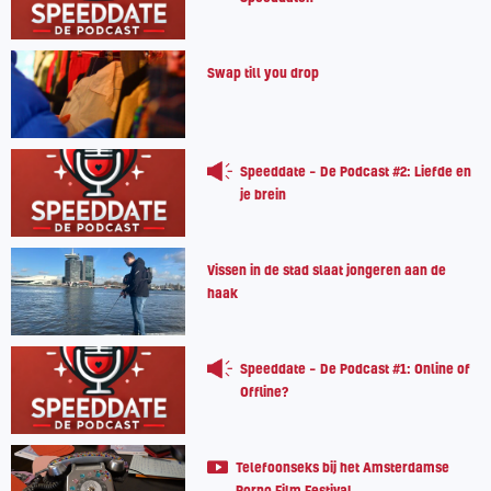
Swap till you drop
Speeddate – De Podcast #2: Liefde en
je brein
Vissen in de stad slaat jongeren aan de
haak
Speeddate – De Podcast #1: Online of
Offline?
Telefoonseks bij het Amsterdamse
Porno Film Festival