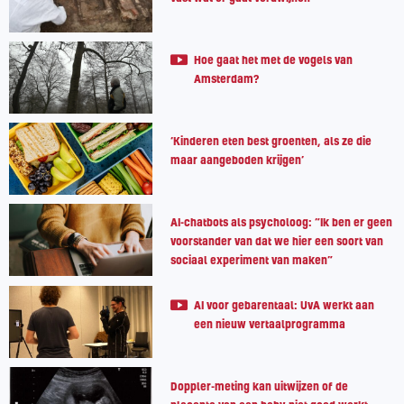
Hoe gaat het met de vogels van
Amsterdam?
‘Kinderen eten best groenten, als ze die
maar aangeboden krijgen’
AI-chatbots als psycholoog: “Ik ben er geen
voorstander van dat we hier een soort van
sociaal experiment van maken”
AI voor gebarentaal: UvA werkt aan
een nieuw vertaalprogramma
Doppler-meting kan uitwijzen of de