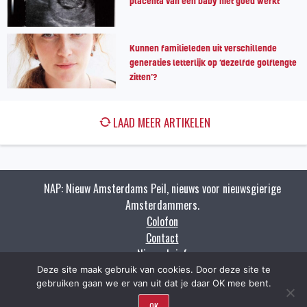
placenta van een baby niet goed werkt
Kunnen familieleden uit verschillende
generaties letterlijk op ‘dezelfde golflengte
zitten’?
LAAD MEER ARTIKELEN
NAP: Nieuw Amsterdams Peil, nieuws voor nieuwsgierige
Amsterdammers.
Colofon
Contact
Nieuwsbrief
Zoeken
Deze site maak gebruik van cookies. Door deze site te
gebruiken gaan we er van uit dat je daar OK mee bent.
OK