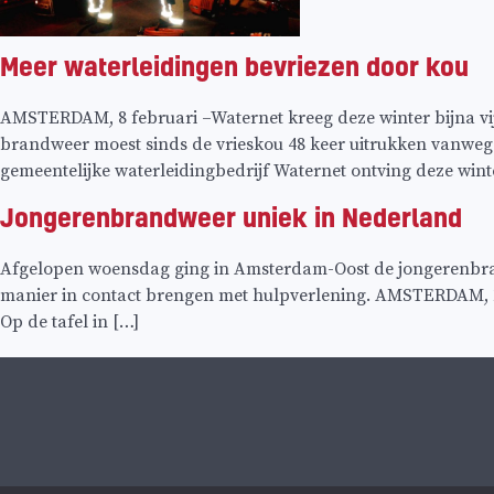
Meer waterleidingen bevriezen door kou
AMSTERDAM, 8 februari –Waternet kreeg deze winter bijna vi
brandweer moest sinds de vrieskou 48 keer uitrukken vanw
gemeentelijke waterleidingbedrijf Waternet ontving deze winte
Jongerenbrandweer uniek in Nederland
Afgelopen woensdag ging in Amsterdam-Oost de jongerenbrand
manier in contact brengen met hulpverlening. AMSTERDAM, 13 
Op de tafel in […]