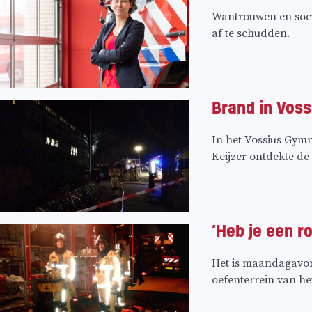
Wantrouwen en soci
af te schudden.
Brand in Vossi
In het Vossius Gym
Keijzer ontdekte de b
‘Heb je een r
Het is maandagavond
oefenterrein van he