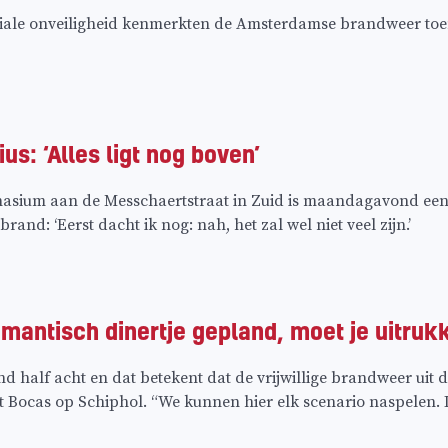
ale onveiligheid kenmerkten de Amsterdamse brandweer toen
us: ‘Alles ligt nog boven’
nasium aan de Messchaertstraat in Zuid is maandagavond een 
rand: ‘Eerst dacht ik nog: nah, het zal wel niet veel zijn.’
omantisch dinertje gepland, moet je uitruk
 half acht en dat betekent dat de vrijwillige brandweer uit
t Bocas op Schiphol. “We kunnen hier elk scenario naspelen.