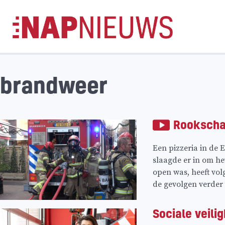
Skip
naar
inhoud
brandweer
Rookschad
Een pizzeria in de 
slaagde er in om he
open was, heeft vol
de gevolgen verder 
Sociale veili