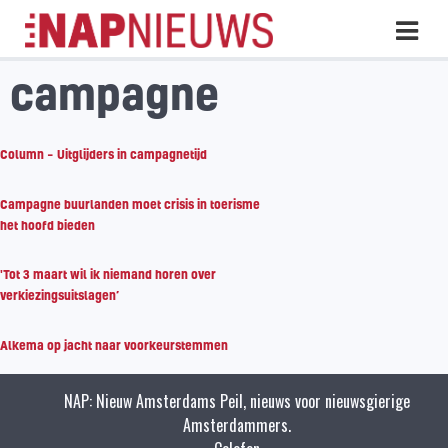
Skip
Hoo
naar
inhoud
campagne
Column – Uitglijders in campagnetijd
Campagne buurlanden moet crisis in toerisme
het hoofd bieden
'Tot 3 maart wil ik niemand horen over
verkiezingsuitslagen’
Alkema op jacht naar voorkeurstemmen
NAP: Nieuw Amsterdams Peil, nieuws voor nieuwsgierige
Amsterdammers.