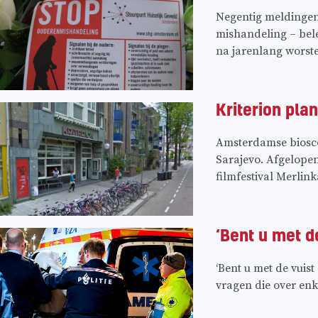
Negentig meldingen
mishandeling – bele
na jarenlang worste
Kriterion pla
Amsterdamse biosco
Sarajevo. Afgelope
filmfestival Merlin
‘Bent u met d
‘Bent u met de vuist
vragen die over en