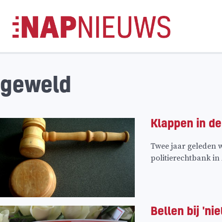
Skip
naar
inhoud
geweld
Klappen in de
Twee jaar geleden w
politierechtbank i
Bellen bij 'ni