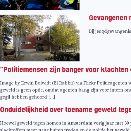
Gevangenen m
Bij jeugdgevangenis
‘‘Politiemensen zijn banger voor klachten 
Image by Erwin Bolwidt (El Rabbit) via Flickr Politieagenten w
geweld is geen optie, omdat agenten bang zijn voor intern o
gegil hebben gehoord […]
Onduidelijkheid over toename geweld teg
Hoewel geweld tegen homo’s in Amsterdam vorig jaar met 30 pr
slachtoffers meer naar buiten treden en de politie het geweld 