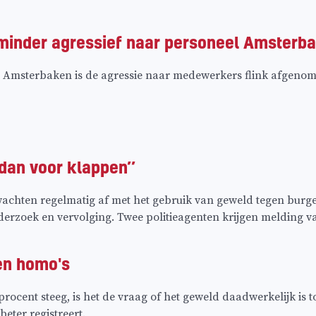
inder agressief naar personeel Amsterb
 Amsterbaken is de agressie naar medewerkers flink afgenomen
dan voor klappen’’
achten regelmatig af met het gebruik van geweld tegen burgers 
nderzoek en vervolging. Twee politieagenten krijgen melding 
en homo's
ocent steeg, is het de vraag of het geweld daadwerkelijk is 
beter registreert.