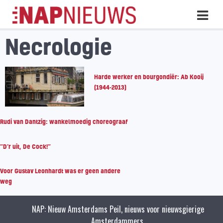
Skip
Hoo
naar
inhoud
Necrologie
Harde werker en bourgondiër: Ab Kooij
(1944-2013)
Rudi van Dantzig: wankelmoedig choreograaf
“D’r uit, De Cock!”
Voor Gustav Leonhardt was er geen andere
weg
NAP: Nieuw Amsterdams Peil, nieuws voor nieuwsgierige
Amsterdammers.