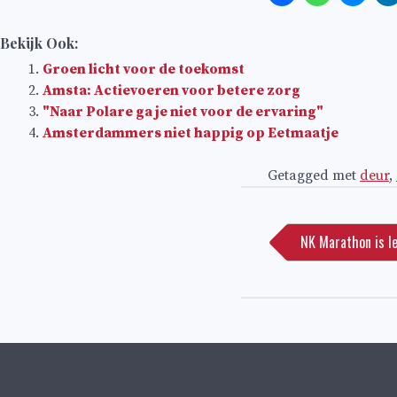
Bekijk Ook:
Groen licht voor de toekomst
Amsta: Actievoeren voor betere zorg
"Naar Polare ga je niet voor de ervaring"
Amsterdammers niet happig op Eetmaatje
Getagged met
deur
,
Bericht
navigatie
NK Marathon is le