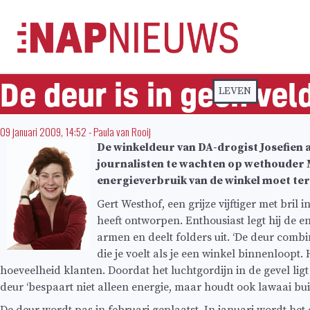
Skip
naar
inhoud
De deur is in geen ve
LEVEN
09 januari 2009, 14:52
-
Paula van Rooij
De winkeldeur van DA-drogist Josefien a
journalisten te wachten op wethouder Ma
energieverbruik van de winkel moet ter
Gert Westhof, een grijze vijftiger met bril
heeft ontworpen. Enthousiast legt hij de ene
armen en deelt folders uit. ‘De deur comb
die je voelt als je een winkel binnenloopt
hoeveelheid klanten. Doordat het luchtgordijn in de gevel ligt
deur ‘bespaart niet alleen energie, maar houdt ook lawaai buite