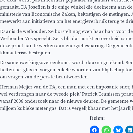
De deur wordt pas in februari geplaatst. In januari wordt het
gemaakt. DA Josefien is de enige winkel die deelneemt aan de
ministerie van Economische Zaken, bekostigen de metingen. Als 
meewerkt aan initiatieven om het energieverbruik terug te dr
Daar is de wethouder. Ze borstelt nog even haar haar voor de 
Wethouder Vos speecht. Ze is blij dat markt en overheid same
deze proef aan te werken aan energiebesparing. De gemeente
klimaatcrisis bestrijden.
De samenwerkingsovereenkomst wordt daarna getekend. Senter
heffen het glas en voegen enkele woorden van blijdschap toe.
om vragen van de pers te beantwoorden.
Herman Meijer van de DA, een man met een imposante snor, hoop
wel verdrongen naar de tweede plek.’ Patrick Teunissen praat 
vanaf 2006 onderzoek naar de nieuwe deuren. De gemeente ver
miljoen kubieke meter gas. Dat is vergelijkbaar met het jaarli
Delen: