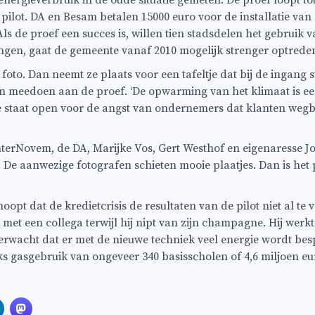
 energieverbruik in de oude situatie gemeten. De proef loopt 
 pilot. DA en Besam betalen 15000 euro voor de installatie v
de proef een succes is, willen tien stadsdelen het gebruik van
ingen, gaat de gemeente vanaf 2010 mogelijk strenger optreden
foto. Dan neemt ze plaats voor een tafeltje dat bij de ingang
n meedoen aan de proef. ‘De opwarming van het klimaat is een 
 staat open voor de angst van ondernemers dat klanten wegb
Novem, de DA, Marijke Vos, Gert Westhof en eigenaresse Jos
 De aanwezige fotografen schieten mooie plaatjes. Dan is het
t dat de kredietcrisis de resultaten van de pilot niet al te v
met een collega terwijl hij nipt van zijn champagne. Hij werkt
wacht dat er met de nieuwe techniek veel energie wordt besp
jks gasgebruik van ongeveer 340 basisscholen of 4,6 miljoen eu