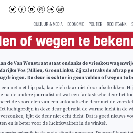
CULTUUR & MEDIA
ECONOMIE
POLITIEK
RECHTBANK
lden of wegen te beke
an de Van Woustraat staat ondanks de vrieskou wagenwijd 
rijke Vos (Milieu, GroenLinks). Zij zal straks de aftrap 
ugdringen. De deur is echter in geen velden of wegen te 
 in een net niet hip pak, laat zich daar niet door afschrikken.
 na de andere journalist uit wat een fantastische deur het toch i
ineert de voordelen van een automatische deur met de voordele
. Het luchtgordijn in deze deur gebruikt de warme lucht in de w
 verzonken, lijkt de deur niet echt dicht. Dat is goed nieuws v
n en is beter voor de luchtkwaliteit in de winkel’.