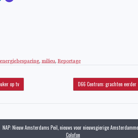
energiebesparing
,
milieu
,
Reportage
uker op tv
D66 Centrum: grachten eerder a
NAP: Nieuw Amsterdams Peil, nieuws voor nieuwsgierige Amsterdamme
Colofon