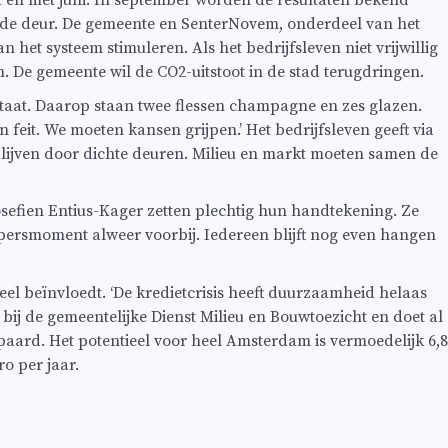
tot en met juni. In september worden de resultaten bekend
an de deur. De gemeente en SenterNovem, onderdeel van het
 het systeem stimuleren. Als het bedrijfsleven niet vrijwillig
. De gemeente wil de CO2-uitstoot in de stad terugdringen.
 staat. Daarop staan twee flessen champagne en zes glazen.
feit. We moeten kansen grijpen.’ Het bedrijfsleven geeft via
lijven door dichte deuren. Milieu en markt moeten samen de
efien Entius-Kager zetten plechtig hun handtekening. Ze
 persmoment alweer voorbij. Iedereen blijft nog even hangen
eel beïnvloedt. ‘De kredietcrisis heeft duurzaamheid helaas
 bij de gemeentelijke Dienst Milieu en Bouwtoezicht en doet al
aard. Het potentieel voor heel Amsterdam is vermoedelijk 6,8
ro per jaar.