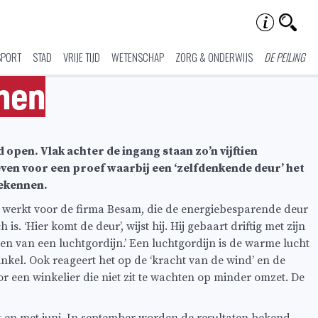
SPORT
STAD
VRIJE TIJD
WETENSCHAP
ZORG & ONDERWIJS
DE PEILING
nnen
open. Vlak achter de ingang staan zo’n vijftien
geven voor een proef waarbij een ‘zelfdenkende deur’ het
bekennen.
 Hij werkt voor de firma Besam, die de energiebesparende deur
s. ‘Hier komt de deur’, wijst hij. Hij gebaart driftig met zijn
n van een luchtgordijn.’ Een luchtgordijn is de warme lucht
inkel. Ook reageert het op de ‘kracht van de wind’ en de
oor een winkelier die niet zit te wachten op minder omzet. De