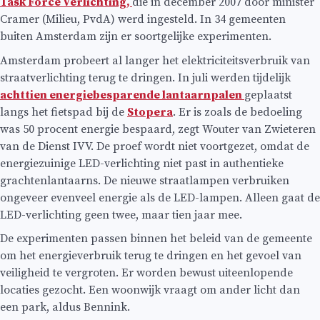
Task Force Verlichting,
die in december 2007 door minister
Cramer (Milieu, PvdA) werd ingesteld. In 34 gemeenten
buiten Amsterdam zijn er soortgelijke experimenten.
Amsterdam probeert al langer het elektriciteitsverbruik van
straatverlichting terug te dringen. In juli werden tijdelijk
achttien energiebesparende lantaarnpalen
geplaatst
langs het fietspad bij de
Stopera
. Er is zoals de bedoeling
was 50 procent energie bespaard, zegt Wouter van Zwieteren
van de Dienst IVV. De proef wordt niet voortgezet, omdat de
energiezuinige LED-verlichting niet past in authentieke
grachtenlantaarns. De nieuwe straatlampen verbruiken
ongeveer evenveel energie als de LED-lampen. Alleen gaat de
LED-verlichting geen twee, maar tien jaar mee.
De experimenten passen binnen het beleid van de gemeente
om het energieverbruik terug te dringen en het gevoel van
veiligheid te vergroten. Er worden bewust uiteenlopende
locaties gezocht. Een woonwijk vraagt om ander licht dan
een park, aldus Bennink.