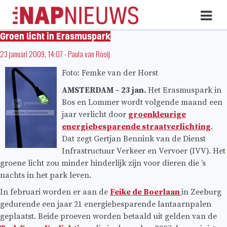
Skip
Hoo
naar
inhoud
Groen licht in Erasmuspark
23 januari 2009, 14:07
-
Paula van Rooij
Foto: Femke van der Horst
AMSTERDAM – 23 jan.
Het Erasmuspark in
Bos en Lommer wordt volgende maand een
jaar verlicht door
groenkleurige
energiebesparende straatverlichting
.
Dat zegt Gertjan Bennink van de Dienst
Infrastructuur Verkeer en Vervoer (IVV). Het
groene licht zou minder hinderlijk zijn voor dieren die ’s
nachts in het park leven.
In februari worden er aan de
Feike de Boerlaan
in Zeeburg
gedurende een jaar 21 energiebesparende lantaarnpalen
geplaatst. Beide proeven worden betaald uit gelden van de