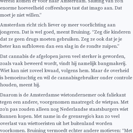
wereld komen er voor naar Amsterdam. Sluiting van zo’n
enorme hoeveelheid coffeeshops tast dat imago aan. Dat
moet je niet willen.”
Amsterdam richt zich liever op meer voorlichting aan
jongeren. Dat is wel goed, meent Bruining. “Zeg die kinderen
dat ze geen drugs moeten gebruiken. Zeg ze ook dat je je
beter kan sufblowen dan een slag in de rondte zuipen.”
Dat cannabis de afgelopen jaren veel sterker is geworden,
zoals vaak beweerd wordt, vindt hij namelijk bangmakerij.
Wiet kan niet zoveel kwaad, volgens hem. Maar de overheid
is bemoeizuchtig en wil de cannabisgebruiker onder controle
houden, meent hij.
Daarom is de Amsterdamse wietondernemer ook faliekant
tegen een andere, voorgenomen maatregel: de wietpas. Met
zo’n pas zouden alleen nog Nederlandse staatsburgers wiet
kunnen kopen. Met name in de grensregio’s kan zo veel
overlast van wiettoeristen uit het buitenland worden
voorkomen. Bruining vermoedt echter andere motieven: “Met