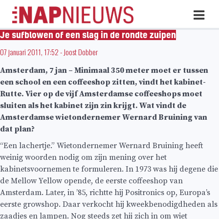
Skip
Hoo
naar
inhoud
Je sufblowen of een slag in de rondte zuipen
07 januari 2011, 17:52
-
Joost Dobber
Amsterdam, 7 jan – Minimaal 350 meter moet er tussen
een school en een coffeeshop zitten, vindt het kabinet-
Rutte. Vier op de vijf Amsterdamse coffeeshops moet
sluiten als het kabinet zijn zin krijgt.
Wat vindt de
Amsterdamse wietondernemer Wernard Bruining
van
dat plan?
“Een lachertje.” Wietondernemer Wernard Bruining heeft
weinig woorden nodig om zijn mening over het
kabinetsvoornemen te formuleren. In 1973 was hij degene die
de Mellow Yellow opende, de eerste coffeeshop van
Amsterdam. Later, in ’85, richtte hij Positronics op, Europa’s
eerste growshop. Daar verkocht hij kweekbenodigdheden als
zaadjes en lampen. Nog steeds zet hij zich in om wiet