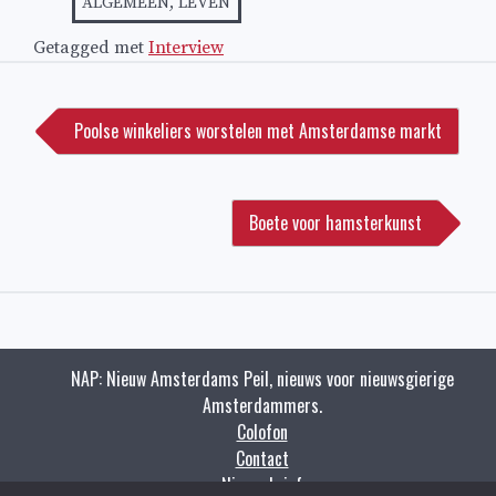
ALGEMEEN
,
LEVEN
Getagged met
Interview
Bericht
navigatie
Poolse winkeliers worstelen met Amsterdamse markt
Boete voor hamsterkunst
NAP: Nieuw Amsterdams Peil, nieuws voor nieuwsgierige
Amsterdammers.
Colofon
Contact
Nieuwsbrief