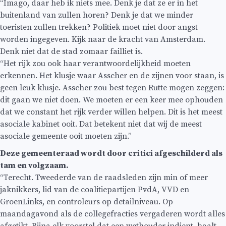
“Imago, daar heb ik niets mee. Denk je dat ze er in het
buitenland van zullen horen? Denk je dat we minder
toeristen zullen trekken? Politiek moet niet door angst
worden ingegeven. Kijk naar de kracht van Amsterdam.
Denk niet dat de stad zomaar failliet is.
“Het rijk zou ook haar verantwoordelijkheid moeten
erkennen. Het klusje waar Asscher en de zijnen voor staan, is
geen leuk klusje. Asscher zou best tegen Rutte mogen zeggen:
dit gaan we niet doen. We moeten er een keer mee ophouden
dat we constant het rijk verder willen helpen. Dit is het meest
asociale kabinet ooit. Dat betekent niet dat wij de meest
asociale gemeente ooit moeten zijn.”
Deze gemeenteraad wordt door critici afgeschilderd als
tam en volgzaam.
“Terecht. Tweederde van de raadsleden zijn min of meer
jaknikkers, lid van de coalitiepartijen PvdA, VVD en
GroenLinks, en controleurs op detailniveau. Op
maandagavond als de collegefracties vergaderen wordt alles
afgetikt. Bijna elk voorstel dat een wethouder indient, haalt