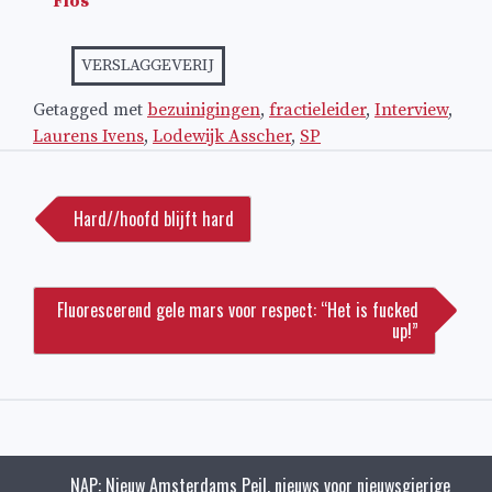
Flos
VERSLAGGEVERIJ
Getagged met
bezuinigingen
,
fractieleider
,
Interview
,
Laurens Ivens
,
Lodewijk Asscher
,
SP
Bericht
navigatie
Hard//hoofd blijft hard
Fluorescerend gele mars voor respect: “Het is fucked
up!”
NAP: Nieuw Amsterdams Peil, nieuws voor nieuwsgierige