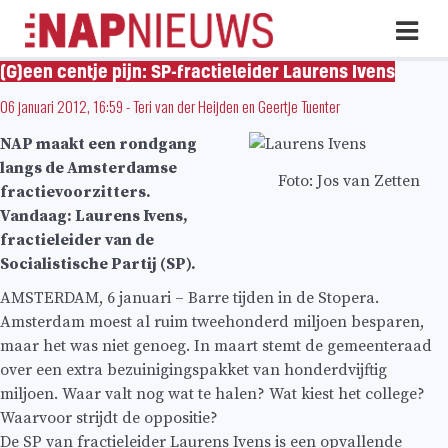
Skip
Hoo
naar
inhoud
(G)een centje pijn: SP-fractieleider Laurens Ivens
06 januari 2012, 16:59
-
Teri van der Heijden
en
Geertje Tuenter
NAP maakt een rondgang
langs de Amsterdamse
Foto: Jos van Zetten
fractievoorzitters.
Vandaag: Laurens Ivens,
fractieleider van de
Socialistische Partij (SP).
AMSTERDAM, 6 januari – Barre tijden in de Stopera.
Amsterdam moest al ruim tweehonderd miljoen besparen,
maar het was niet genoeg. In maart stemt de gemeenteraad
over een extra bezuinigingspakket van honderdvijftig
miljoen. Waar valt nog wat te halen? Wat kiest het college?
Waarvoor strijdt de oppositie?
De SP van fractieleider Laurens Ivens is een opvallende