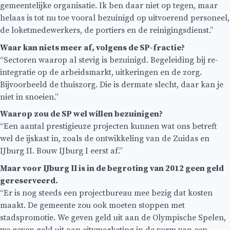
gemeentelijke organisatie. Ik ben daar niet op tegen, maar
helaas is tot nu toe vooral bezuinigd op uitvoerend personeel,
de loketmedewerkers, de portiers en de reinigingsdienst.”
Waar kan niets meer af, volgens de SP-fractie?
“Sectoren waarop al stevig is bezuinigd. Begeleiding bij re-
integratie op de arbeidsmarkt, uitkeringen en de zorg.
Bijvoorbeeld de thuiszorg. Die is dermate slecht, daar kan je
niet in snoeien.”
Waarop zou de SP wel willen bezuinigen?
“Een aantal prestigieuze projecten kunnen wat ons betreft
wel de ijskast in, zoals de ontwikkeling van de Zuidas en
IJburg II. Bouw IJburg I eerst af.”
Maar voor IJburg II is in de begroting van 2012 geen geld
gereserveerd.
“Er is nog steeds een projectbureau mee bezig dat kosten
maakt. De gemeente zou ook moeten stoppen met
stadspromotie. We geven geld uit aan de Olympische Spelen,
we geven geld uit aan citymarketing in de vorm van een