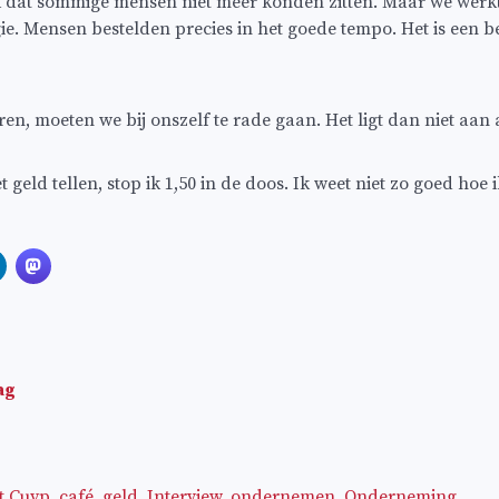
k dat sommige mensen niet meer konden zitten. Maar we werkt
ie. Mensen bestelden precies in het goede tempo. Het is een b
ren, moeten we bij onszelf te rade gaan. Het ligt dan niet aan
 geld tellen, stop ik 1,50 in de doos. Ik weet niet zo goed hoe 
ag
t Cuyp
,
café
,
geld
,
Interview
,
ondernemen
,
Onderneming