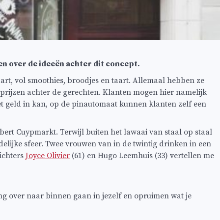
en over de ideeën achter dit concept.
rt, vol smoothies, broodjes en taart. Allemaal hebben ze
 prijzen achter de gerechten. Klanten mogen hier namelijk
et geld in kan, op de pinautomaat kunnen klanten zelf een
lbert Cuypmarkt. Terwijl buiten het lawaai van staal op staal
ijke sfeer. Twee vrouwen van in de twintig drinken in een
ichters
Joyce Olivier
(61) en Hugo Leemhuis (33) vertellen me
ng over naar binnen gaan in jezelf en opruimen wat je