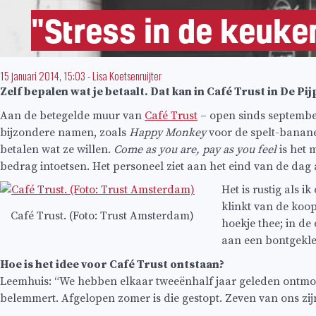
"Stress in de keuke
15 januari 2014, 15:03
-
Lisa Koetsenruijter
Zelf bepalen wat je betaalt. Dat kan in Café Trust in De P
Aan de betegelde muur van
Café Trust
– open sinds september
bijzondere namen, zoals
Happy Monkey
voor de spelt-banane
betalen wat ze willen.
Come as you are, pay as you feel
is het 
bedrag intoetsen. Het personeel ziet aan het eind van de dag 
Het is rustig als 
klinkt van de koo
Café Trust. (Foto: Trust Amsterdam)
hoekje thee; in d
aan een bontgekle
Hoe is het idee voor Café Trust ontstaan?
Leemhuis: “We hebben elkaar tweeënhalf jaar geleden ontmoet
belemmert. Afgelopen zomer is die gestopt. Zeven van ons zi