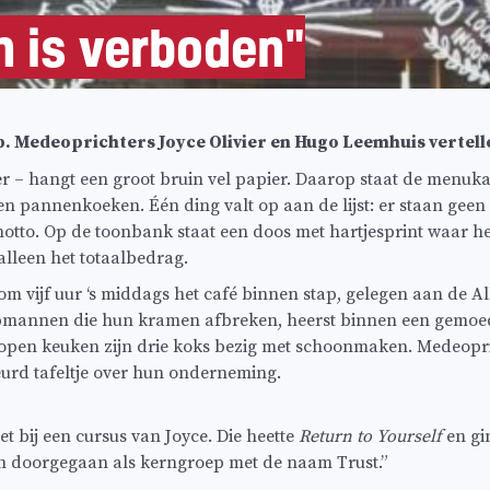
n is verboden"
ijp. Medeoprichters Joyce Olivier en Hugo Leemhuis vertell
 – hangt een groot bruin vel papier. Daarop staat de menukaa
n pannenkoeken. Één ding valt op aan de lijst: er staan geen
motto. Op de toonbank staat een doos met hartjesprint waar h
alleen het totaalbedrag.
ik om vijf uur ‘s middags het café binnen stap, gelegen aan de A
pmannen die hun kramen afbreken, heerst binnen een gemoedel
e open keuken zijn drie koks bezig met schoonmaken. Medeopr
urd tafeltje over hun onderneming.
 bij een cursus van Joyce. Die heette
Return to Yourself
en gi
jn doorgegaan als kerngroep met de naam Trust.”