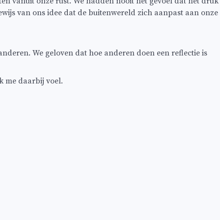
en vanuit onze rust. We hadden nooit het gevoel dat het druk
ewijs van ons idee dat de buitenwereld zich aanpast aan onze
 anderen. We geloven dat hoe anderen doen een reflectie is
ik me daarbij voel.