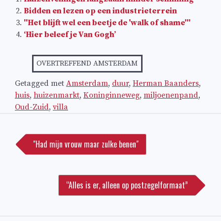
Bidden en lezen op een industrieterrein
''Het blijft wel een beetje de 'walk of shame'''
‘Hier beleef je Van Gogh’
OVERTREFFEND AMSTERDAM
Getagged met
Amsterdam
,
duur
,
Herman Baanders
,
huis
,
huizenmarkt
,
Koninginneweg
,
miljoenenpand
,
Oud-Zuid
,
villa
Bericht
navigatie
"Had mijn vrouw maar zulke benen"
“Alles is er, alleen op postzegelformaat”