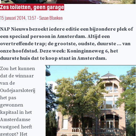
Zes toiletten, geen garage
15 januari 2014, 13:57
-
Susan Blanken
NAP Nieuws bezoekt iedere editie een bijzondere plek of
een speciaal persoon in Amsterdam. Altijd een
overtreffende trap; de grootste, oudste, duurste … van
onze hoofdstad. Deze week: Koninginneweg 6, het
duurste huis dat te koop staat in Amsterdam.
Zou het kunnen
dat de winnaar
van de
Oudejaarsloterij
het pas
gewonnen
kapitaal in het
Amsterdamse
vastgoed heeft
gestopt? Het