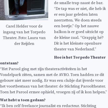
de smalle trap naast de bar.
“De tap was er niet, die heb ik
er een jaar geleden laten
neerzetten. We doen steeds
een beetje.” Op het nauwe
Carel Helder voor de
balkon is er goed uitzicht op
ingang van het Torpedo
de kleine zaal. “Grappig hé?
Theater. Foto: Laura van
Dit is het kleinste openbare
der Reijden
theater van Nederland.”
Hoe is het Torpedo Theater
ontstaan?
“Het Parool ging met zijn theateractiviteiten in het
Vondelpark zitten, samen met de AVRO. Toen hadden ze dit
gebouw niet meer nodig. Er was een clubje dat ijverde voor
het voortbestaan van het theater: de Stichting Parooltheater.
Toen het Parool ermee ophield, vroegen zij of ik kon helpen.”
Wat hebt u toen gedaan?
“Ik ben zelf freelance journalist en redacteur. Stichting