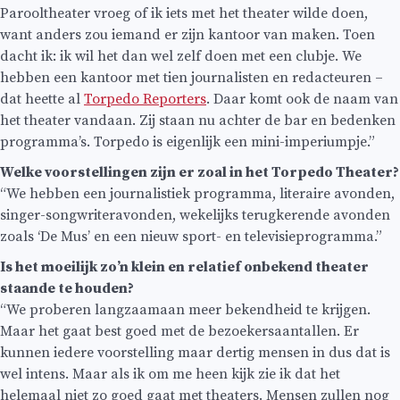
Parooltheater vroeg of ik iets met het theater wilde doen,
want anders zou iemand er zijn kantoor van maken. Toen
dacht ik: ik wil het dan wel zelf doen met een clubje. We
hebben een kantoor met tien journalisten en redacteuren –
dat heette al
Torpedo Reporters
. Daar komt ook de naam van
het theater vandaan. Zij staan nu achter de bar en bedenken
programma’s. Torpedo is eigenlijk een mini-imperiumpje.”
Welke voorstellingen zijn er zoal in het Torpedo Theater?
“We hebben een journalistiek programma, literaire avonden,
singer-songwriteravonden, wekelijks terugkerende avonden
zoals ‘De Mus’ en een nieuw sport- en televisieprogramma.”
Is het moeilijk zo’n klein en relatief onbekend theater
staande te houden?
“We proberen langzaamaan meer bekendheid te krijgen.
Maar het gaat best goed met de bezoekersaantallen. Er
kunnen iedere voorstelling maar dertig mensen in dus dat is
wel intens. Maar als ik om me heen kijk zie ik dat het
helemaal niet zo goed gaat met theaters. Mensen zullen nog