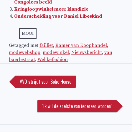
Congolees beeld
Kringloopwinkel meer klandizie
Onderscheiding voor Daniel Libeskind
MOOI
Getagged met
failliet
,
Kamer van Koophandel
,
modewebshop
,
modewinkel
,
Nieuwsbericht
,
van
baerlestraat
,
Welikefashion
Bericht
navigatie
VVD strijdt voor Soho House
"Ik wil de snelste van iedereen worden"