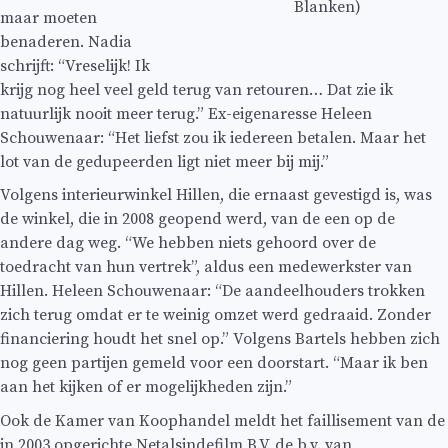
Blanken)
maar moeten
benaderen. Nadia
schrijft: “Vreselijk! Ik
krijg nog heel veel geld terug van retouren… Dat zie ik
natuurlijk nooit meer terug.” Ex-eigenaresse Heleen
Schouwenaar: “Het liefst zou ik iedereen betalen. Maar het
lot van de gedupeerden ligt niet meer bij mij.”
Volgens interieurwinkel Hillen, die ernaast gevestigd is, was
de winkel, die in 2008 geopend werd, van de een op de
andere dag weg. “We hebben niets gehoord over de
toedracht van hun vertrek”, aldus een medewerkster van
Hillen. Heleen Schouwenaar: “De aandeelhouders trokken
zich terug omdat er te weinig omzet werd gedraaid. Zonder
financiering houdt het snel op.” Volgens Bartels hebben zich
nog geen partijen gemeld voor een doorstart. “Maar ik ben
aan het kijken of er mogelijkheden zijn.”
Ook de Kamer van Koophandel meldt het faillisement van de
in 2003 opgerichte Netalsindefilm B.V, de b.v. van