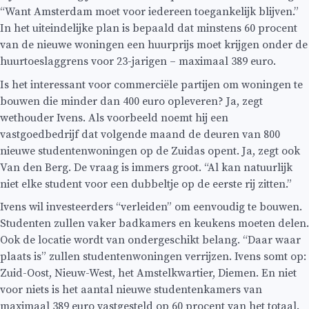
“Want Amsterdam moet voor iedereen toegankelijk blijven.”
In het uiteindelijke plan is bepaald dat minstens 60 procent
van de nieuwe woningen een huurprijs moet krijgen onder de
huurtoeslaggrens voor 23-jarigen – maximaal 389 euro.
Is het interessant voor commerciële partijen om woningen te
bouwen die minder dan 400 euro opleveren? Ja, zegt
wethouder Ivens. Als voorbeeld noemt hij een
vastgoedbedrijf dat volgende maand de deuren van 800
nieuwe studentenwoningen op de Zuidas opent. Ja, zegt ook
Van den Berg. De vraag is immers groot. “Al kan natuurlijk
niet elke student voor een dubbeltje op de eerste rij zitten.”
Ivens wil investeerders “verleiden” om eenvoudig te bouwen.
Studenten zullen vaker badkamers en keukens moeten delen.
Ook de locatie wordt van ondergeschikt belang. “Daar waar
plaats is” zullen studentenwoningen verrijzen. Ivens somt op:
Zuid-Oost, Nieuw-West, het Amstelkwartier, Diemen. En niet
voor niets is het aantal nieuwe studentenkamers van
maximaal 389 euro vastgesteld op 60 procent van het totaal.