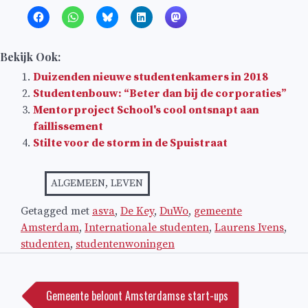
Bekijk Ook:
Duizenden nieuwe studentenkamers in 2018
Studentenbouw: “Beter dan bij de corporaties”
Mentorproject School's cool ontsnapt aan
faillissement
Stilte voor de storm in de Spuistraat
ALGEMEEN
,
LEVEN
Getagged met
asva
,
De Key
,
DuWo
,
gemeente
Amsterdam
,
Internationale studenten
,
Laurens Ivens
,
studenten
,
studentenwoningen
Bericht
navigatie
Gemeente beloont Amsterdamse start-ups