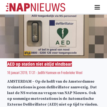
Skip
Hoo
naar
inhoud
AED op station niet altijd vindbaar
16 januari 2019, 17:31
-
Judith Harmsen
en
Frederieke Weel
AMSTERDAM – Op de helft van de Amsterdamse
treinstations is geen defibrillator aanwezig. Dat
laat de NS weten na vragen van NAP Nieuws. Ook
op sommige metrostations is de Automatische
Externe Defibrillator (AED) niet op tijd te vinden.