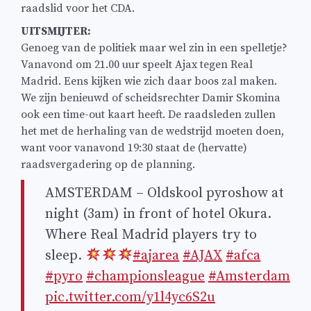
raadslid voor het CDA.
UITSMIJTER:
Genoeg van de politiek maar wel zin in een spelletje?
Vanavond om 21.00 uur speelt Ajax tegen Real
Madrid. Eens kijken wie zich daar boos zal maken.
We zijn benieuwd of scheidsrechter Damir Skomina
ook een time-out kaart heeft. De raadsleden zullen
het met de herhaling van de wedstrijd moeten doen,
want voor vanavond 19:30 staat de (hervatte)
raadsvergadering op de planning.
AMSTERDAM – Oldskool pyroshow at
night (3am) in front of hotel Okura.
Where Real Madrid players try to
sleep.
#ajarea
#AJAX
#afca
#pyro
#championsleague
#Amsterdam
pic.twitter.com/y1l4yc6S2u