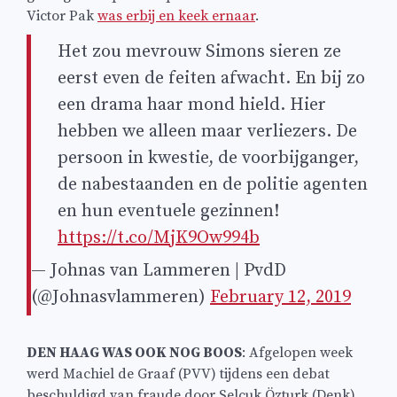
Victor Pak
was erbij en keek ernaar
.
Het zou mevrouw Simons sieren ze
eerst even de feiten afwacht. En bij zo
een drama haar mond hield. Hier
hebben we alleen maar verliezers. De
persoon in kwestie, de voorbijganger,
de nabestaanden en de politie agenten
en hun eventuele gezinnen!
https://t.co/MjK9Ow994b
— Johnas van Lammeren | PvdD
(@Johnasvlammeren)
February 12, 2019
DEN HAAG WAS OOK NOG BOOS
: Afgelopen week
werd Machiel de Graaf (PVV) tijdens een debat
beschuldigd van fraude door Selcuk Özturk (Denk).