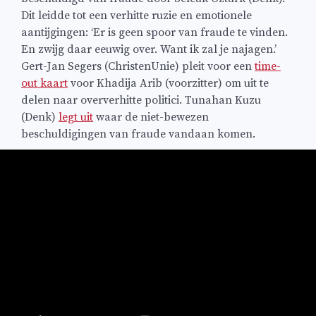
Dit leidde tot een verhitte ruzie en emotionele
aantijgingen: ‘Er is geen spoor van fraude te vinden.
En zwijg daar eeuwig over. Want ik zal je najagen.’
Gert-Jan Segers (ChristenUnie) pleit voor een
time-
out kaart
voor Khadija Arib (voorzitter) om uit te
delen naar oververhitte politici. Tunahan Kuzu
(Denk)
legt uit
waar de niet-bewezen
beschuldigingen van fraude vandaan komen.