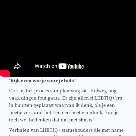
‘Kijk even wie je voor je hebt’
Ook bij het proces van plaatsing ziet Holweg nog
vaak dingen fout gaan. ‘Er zijn allerlei LHBTIQ+’ers
in buurten geplaatst waarvan ik denk, als je een
beetje verstand hebt en een beetje nadenkt kun je
toch wel bedenken dat dat niet slim is.’
Verhalen van LHBTIQ+ statushouders die met name