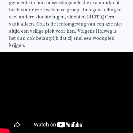
gemeente in hun huisvestingsbeleid extra aandacht
heeft voor deze kwetsbare groep. ‘In tegenstelling tot
veel andere vluchtelingen, vluchten LHBTIQ+’ers
vaak alleen. Ook is de leefomgeving van een azc niet
altijd een veilige plek voor hen.’ Volgens Holweg is
het dan ook belangrijk dat zij snel een woonplek
krijgen.