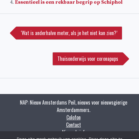
Essentieel is een rekbaar begrip op Schiphol
Bericht
navigatie
‘Wat is anderhalve meter, als je het niet kan zien?’
Thuisonderwijs voor coronapups
NAP: Nieuw Amsterdams Peil, nieuws voor nieuwsgierige
Amsterdammers.
Colofon
Contact
Nieuwsbrief