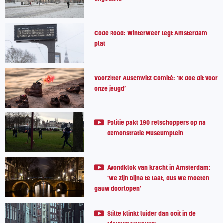
Code Rood: Winterweer legt Amsterdam
plat
Voorzitter Auschwitz Comité: ‘Ik doe dit voor
onze jeugd’
Politie pakt 190 relschoppers op na
demonstratie Museumplein
Avondklok van kracht in Amsterdam:
‘We zijn bijna te laat, dus we moeten
gauw doorlopen’
Stilte klinkt luider dan ooit in de