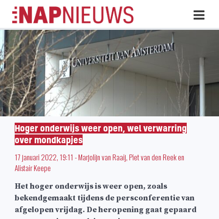
Skip
Hoo
naar
inhoud
Hoger onderwijs weer open, wel verwarring
over mondkapjes
17 januari 2022, 19:11
-
Marjolijn van Raaij
,
Piet van den Reek
en
Alistair Keepe
Het hoger onderwijs is weer open, zoals
bekendgemaakt tijdens de persconferentie van
afgelopen vrijdag. De heropening gaat gepaard