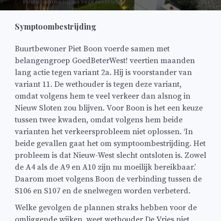
Politie aanwezig na verkeersruzie
Symptoombestrijding
Buurtbewoner Piet Boon voerde samen met
belangengroep GoedBeterWest! veertien maanden
lang actie tegen variant 2a. Hij is voorstander van
variant 11. De wethouder is tegen deze variant,
omdat volgens hem te veel verkeer dan alsnog in
Nieuw Sloten zou blijven. Voor Boon is het een keuze
tussen twee kwaden, omdat volgens hem beide
varianten het verkeersprobleem niet oplossen. ‘In
beide gevallen gaat het om symptoombestrijding. Het
probleem is dat Nieuw-West slecht ontsloten is. Zowel
de A4 als de A9 en A10 zijn nu moeilijk bereikbaar.’
Daarom moet volgens Boon de verbinding tussen de
S106 en S107 en de snelwegen worden verbeterd.
Welke gevolgen de plannen straks hebben voor de
omliggende wijken, weet wethouder De Vries niet