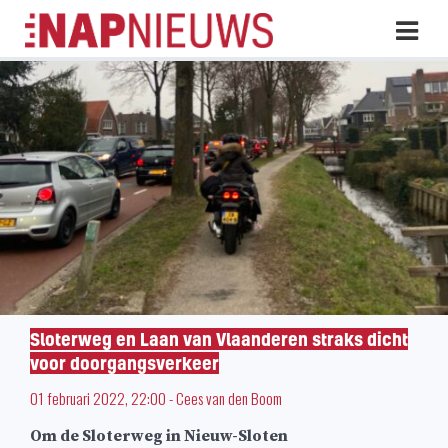
Skip
Hoo
naar
inhoud
Sloterweg en Laan van Vlaanderen straks dicht
voor doorgangsverkeer
01 februari 2022, 22:00
-
Cees van den Boom
Om de Sloterweg in Nieuw-Sloten