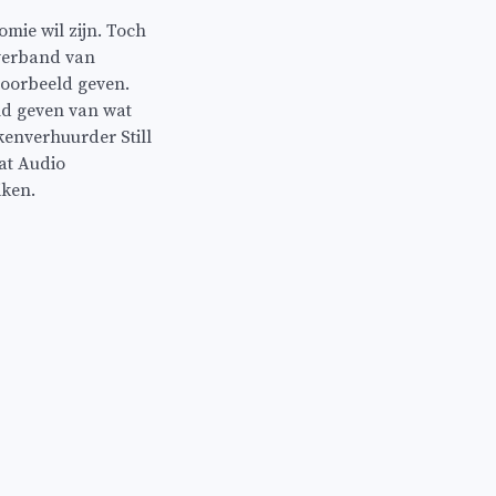
omie wil zijn. Toch
sverband van
voorbeeld geven.
ld geven van wat
kenverhuurder Still
at Audio
iken.