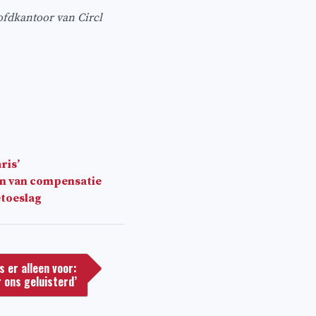
oofdkantoor van Circl
ris’
en van compensatie
etoeslag
s er alleen voor:
r ons geluisterd’