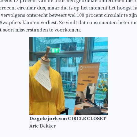
steeds 12 procent van de door hen gebruikte onderdelen niet ci
0 procent circulair dus, maar dat is op het moment het hoogst h
 vervolgens onterecht beweert wel 100 procent circulair te zij
Swapfiets klanten verliest. Ze vindt dat consumenten beter 
t soort misverstanden te voorkomen.
De gele jurk van CIRCLE CLOSET
Arie Dekker