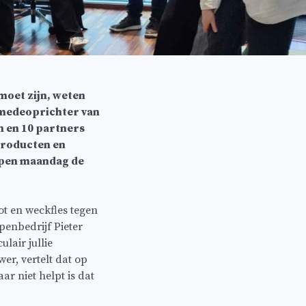
moet zijn, weten
, medeoprichter van
n en 10 partners
 producten en
lopen maandag de
ot en weckfles tegen
penbedrijf Pieter
lair jullie
r, vertelt dat op
r niet helpt is dat