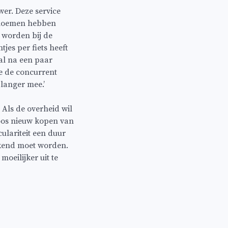
er. Deze service
 bloemen hebben
e worden bij de
es per fiets heeft
al na een paar
ie de concurrent
 langer mee.’
Als de overheid wil
loos nieuw kopen van
culariteit een duur
ekend moet worden.
moeilijker uit te