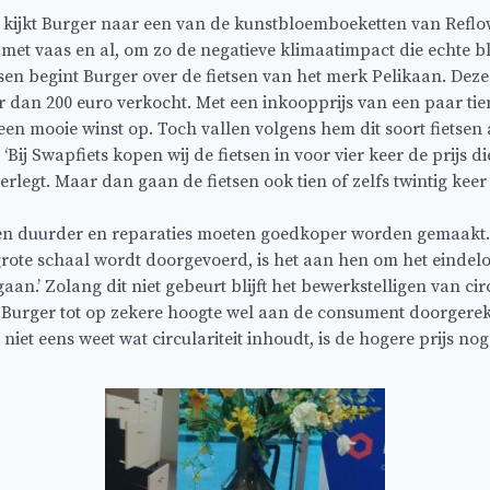
 kijkt Burger naar een van de kunstbloemboeketten van Reflow
 met vaas en al, om zo de negatieve klimaatimpact die echte
ssen begint Burger over de fietsen van het merk Pelikaan. Dez
an 200 euro verkocht. Met een inkoopprijs van een paar tientj
en mooie winst op. Toch vallen volgens hem dit soort fietsen 
‘Bij Swapfiets kopen wij de fietsen in voor vier keer de prijs d
erlegt. Maar dan gaan de fietsen ook tien of zelfs twintig keer
en duurder en reparaties moeten goedkoper worden gemaakt. 
p grote schaal wordt doorgevoerd, is het aan hen om het einde
aan.’ Zolang dit niet gebeurt blijft het bewerkstelligen van cir
s Burger tot op zekere hoogte wel aan de consument doorger
iet eens weet wat circulariteit inhoudt, is de hogere prijs nog 