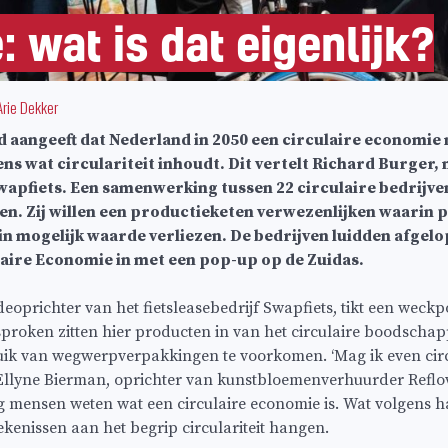
 wat is dat eigenlijk?
Arie Dekker
 aangeeft dat Nederland in 2050 een circulaire economie 
ens wat circulariteit inhoudt. Dit vertelt Richard Burger
Swapfiets. Een samenwerking tussen 22 circulaire bedrijve
doen. Zij willen een productieketen verwezenlijken waarin
in mogelijk waarde verliezen. De bedrijven luidden afge
aire Economie in met een pop-up op de Zuidas.
oprichter van het fietsleasebedrijf Swapfiets, tikt een weckp
proken zitten hier producten in van het circulaire boodschap
uik van wegwerpverpakkingen te voorkomen. ‘Mag ik even circu
llyne Bierman, oprichter van kunstbloemenverhuurder Reflowe
g mensen weten wat een circulaire economie is. Wat volgens haa
ekenissen aan het begrip circulariteit hangen.