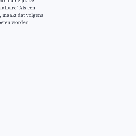
rculair zijn. De
aalbare.’ Als een
n, maakt dat volgens
moeten worden