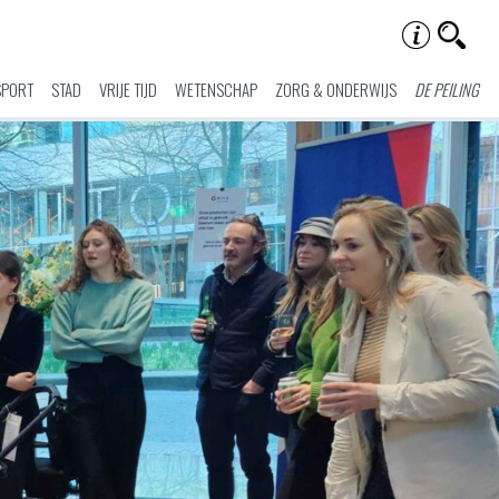
SPORT
STAD
VRIJE TIJD
WETENSCHAP
ZORG & ONDERWIJS
DE PEILING