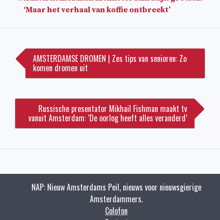
‘Maar het verhaal van koffie ontbreekt’
Bericht
navigatie
AMSTERDAMSE DROMEN | Zes tips van senioren: Zo
komen dromen uit
Russische presentator Mikhail Fishman maakt tv
vanuit Amsterdam: ‘De oorlog heeft alles veranderd’
NAP: Nieuw Amsterdams Peil, nieuws voor nieuwsgierige
Amsterdammers.
Colofon