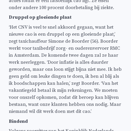
acties totdat er een fatsoenlijk cao ligt’. Ze eisen
onder andere 100 procent doorbetaling bij ziekte.
Druppel op gloeiende plaat
‘Het CNV is veel te snel akkoord gegaan, want het
nieuwe cao is een druppel op een gloeiende plaat,’
zegt taxichauffeur Simone de Boorder (56). Boorder
werkt voor taxibedrijf zorg- en ouderenvervoer RMC
in Amsterdam. De komende twee dagen zal ze haar
werk neerleggen. ‘Door inflatie is alles duurder
geworden, maar ons loon stijgt bijna niet mee. Ik heb
geen geld om leuke dingen te doen, ik ben al blij als
ik boodschappen kan halen,’ zegt Boorder. ‘Van het
vakantiegeld betaal ik mijn rekeningen. We moeten
voor onszelf opkomen, zodat dit beroep kan blijven
bestaan, want onze klanten hebben ons nodig. Maar
niemand wil dit werk doen met dit cao.’
Bindend