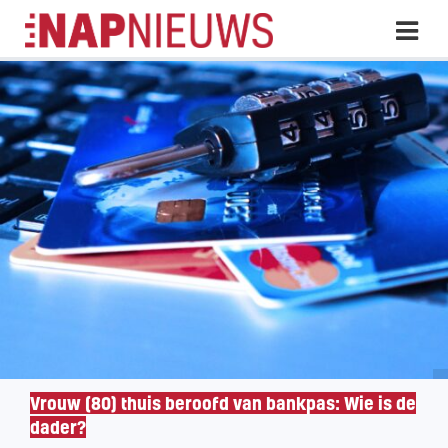
Skip
Hoo
naar
inhoud
Vrouw (80) thuis beroofd van bankpas: Wie is de
dader?