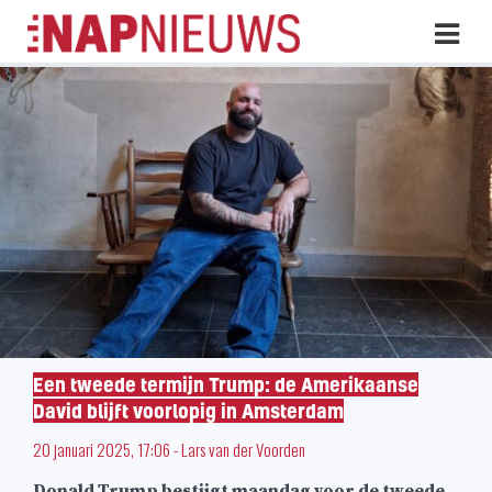
Skip
Hoo
naar
inhoud
Een tweede termijn Trump: de Amerikaanse
David blijft voorlopig in Amsterdam
20 januari 2025, 17:06
-
Lars van der Voorden
Donald Trump bestijgt maandag voor de tweede