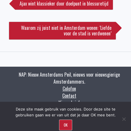
Ajax wint klassieker door doelpunt in blessuretijd
Waarom zij juist niet in Amsterdam wonen: ‘Liefde
voor de stad is verdwenen’
NAP: Nieuw Amsterdams Peil, nieuws voor nieuwsgierige
Amsterdammers.
Colofon
Contact
Nieuwsbrief
Zoeken
Deze site maak gebruik van cookies. Door deze site te
gebruiken gaan we er van uit dat je daar OK mee bent.
Copyright napnieuws.nl 2009 - 2021.
OK