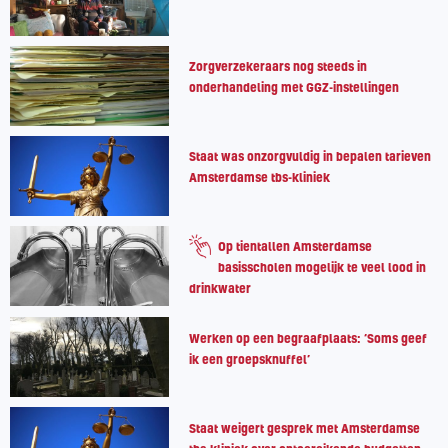
Zorgverzekeraars nog steeds in
onderhandeling met GGZ-instellingen
Staat was onzorgvuldig in bepalen tarieven
Amsterdamse tbs-kliniek
Op tientallen Amsterdamse
basisscholen mogelijk te veel lood in
drinkwater
Werken op een begraafplaats: ‘Soms geef
ik een groepsknuffel’
Staat weigert gesprek met Amsterdamse