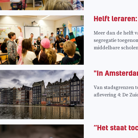
Helft leraren
Meer dan de helft v
segregatie toegenom
middelbare scholen 
"In Amsterda
Van stadsgrenzen t
aflevering 4: De Zu
“Het staat toc