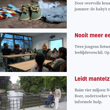
Door overvolle kra
jammer: de baby’s 
Nooit meer e
Twee jongens fietse
leeftijdsverschil. 
Leidt mantelz
Ruim vier miljoen N
Boer, onderzoeker 
informele hulp.