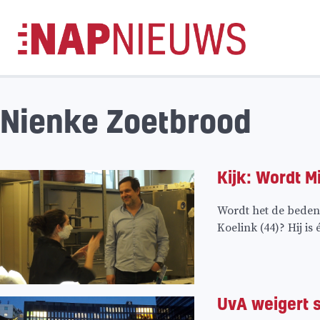
Skip
naar
inhoud
Nienke Zoetbrood
Kijk: Wordt M
Wordt het de beden
Koelink (44)? Hij is
UvA weigert s