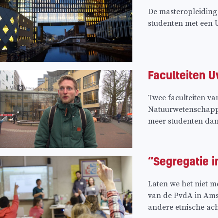
De masteropleiding 
studenten met een
Faculteiten 
Twee faculteiten va
Natuurwetenschappe
meer studenten dan 
“Segregatie i
Laten we het niet m
van de PvdA in Ams
andere etnische ach