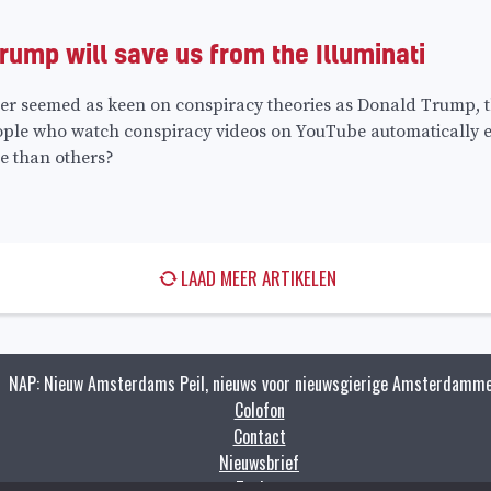
ump will save us from the Illuminati
er seemed as keen on conspiracy theories as Donald Trump, th
ople who watch conspiracy videos on YouTube automatically
e than others?
LAAD MEER ARTIKELEN
NAP: Nieuw Amsterdams Peil, nieuws voor nieuwsgierige Amsterdamme
Colofon
Contact
Nieuwsbrief
Zoeken