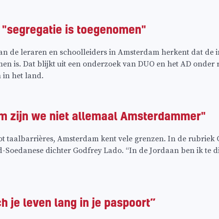
: "segregatie is toegenomen"
an de leraren en schoolleiders in Amsterdam herkent dat de in
en is. Dat blijkt uit een onderzoek van DUO en het AD onder 
in het land.
m zijn we niet allemaal Amsterdammer"
ot taalbarrières, Amsterdam kent vele grenzen. In de rubrie
id-Soedanese dichter Godfrey Lado. “In de Jordaan ben ik te 
h je leven lang in je paspoort”