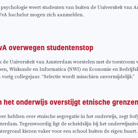
psychologie weert studenten van buiten de Universiteit van A
 UvA bachelor mogen zich aanmelden.
UvA overwegen studentenstop
n de Universiteit van Amsterdam worstelen met de toestroom v
n, Wiskunde en Informatica (NWI) en Economie en Bedrijfskund
vorig collegejaar. “Selectie wordt misschien onvermijdelijk.”
n het onderwijs overstijgt etnische grenze
eer hebben over etnische segregatie in het onderwijs, zegt S
terdam. Tegenwoordig ligt de scheidslijn bij het onderwijsni
tergrond kiezen vaker voor een school buiten de eigen buurt.