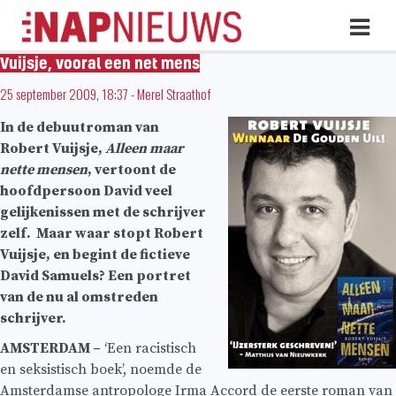
Skip
Hoo
naar
inhoud
Vuijsje, vooral een net mens
25 september 2009, 18:37
-
Merel Straathof
In de debuutroman van
Robert Vuijsje,
Alleen maar
nette mensen
, vertoont de
hoofdpersoon David veel
gelijkenissen met de schrijver
zelf. Maar waar stopt Robert
Vuijsje, en begint de fictieve
David Samuels? Een portret
van de nu al omstreden
schrijver.
AMSTERDAM –
‘Een racistisch
en seksistisch boek’, noemde de
Amsterdamse antropologe Irma Accord de eerste roman van