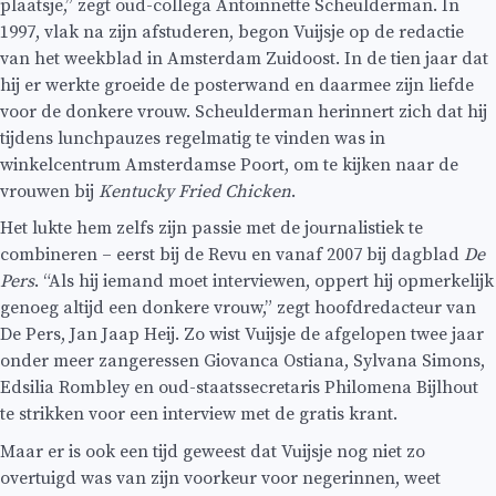
plaatsje,” zegt oud-collega Antoinnette Scheulderman. In
1997, vlak na zijn afstuderen, begon Vuijsje op de redactie
van het weekblad in Amsterdam Zuidoost. In de tien jaar dat
hij er werkte groeide de posterwand en daarmee zijn liefde
voor de donkere vrouw. Scheulderman herinnert zich dat hij
tijdens lunchpauzes regelmatig te vinden was in
winkelcentrum Amsterdamse Poort, om te kijken naar de
vrouwen bij
Kentucky Fried Chicken
.
Het lukte hem zelfs zijn passie met de journalistiek te
combineren – eerst bij de Revu en vanaf 2007 bij dagblad
De
Pers
. “Als hij iemand moet interviewen, oppert hij opmerkelijk
genoeg altijd een donkere vrouw,” zegt hoofdredacteur van
De Pers, Jan Jaap Heij. Zo wist Vuijsje de afgelopen twee jaar
onder meer zangeressen Giovanca Ostiana, Sylvana Simons,
Edsilia Rombley en oud-staatssecretaris Philomena Bijlhout
te strikken voor een interview met de gratis krant.
Maar er is ook een tijd geweest dat Vuijsje nog niet zo
overtuigd was van zijn voorkeur voor negerinnen, weet