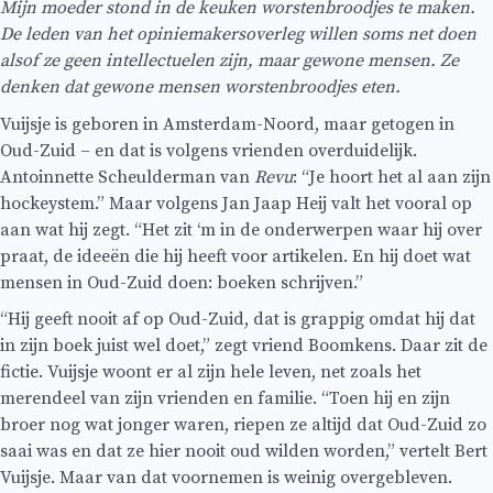
Mijn moeder stond in de keuken worstenbroodjes te maken.
De leden van het opiniemakersoverleg willen soms net doen
alsof ze geen intellectuelen zijn, maar gewone mensen. Ze
denken dat gewone mensen worstenbroodjes eten.
Vuijsje is geboren in Amsterdam-Noord, maar getogen in
Oud-Zuid – en dat is volgens vrienden overduidelijk.
Antoinnette Scheulderman van
Revu
: “Je hoort het al aan zijn
hockeystem.” Maar volgens Jan Jaap Heij valt het vooral op
aan wat hij zegt. “Het zit ‘m in de onderwerpen waar hij over
praat, de ideeën die hij heeft voor artikelen. En hij doet wat
mensen in Oud-Zuid doen: boeken schrijven.”
“Hij geeft nooit af op Oud-Zuid, dat is grappig omdat hij dat
in zijn boek juist wel doet,” zegt vriend Boomkens. Daar zit de
fictie. Vuijsje woont er al zijn hele leven, net zoals het
merendeel van zijn vrienden en familie. “Toen hij en zijn
broer nog wat jonger waren, riepen ze altijd dat Oud-Zuid zo
saai was en dat ze hier nooit oud wilden worden,” vertelt Bert
Vuijsje. Maar van dat voornemen is weinig overgebleven.