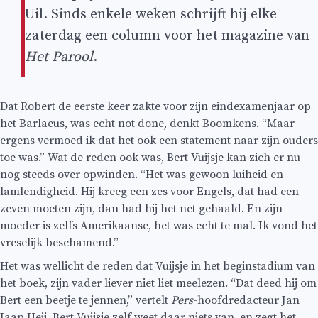
Uil. Sinds enkele weken schrijft hij elke
zaterdag een column voor het magazine van
Het Parool
.
Dat Robert de eerste keer zakte voor zijn eindexamenjaar op
het Barlaeus, was echt not done, denkt Boomkens. “Maar
ergens vermoed ik dat het ook een statement naar zijn ouders
toe was.” Wat de reden ook was, Bert Vuijsje kan zich er nu
nog steeds over opwinden. “Het was gewoon luiheid en
lamlendigheid. Hij kreeg een zes voor Engels, dat had een
zeven moeten zijn, dan had hij het net gehaald. En zijn
moeder is zelfs Amerikaanse, het was echt te mal. Ik vond het
vreselijk beschamend.”
Het was wellicht de reden dat Vuijsje in het beginstadium van
het boek, zijn vader liever niet liet meelezen. “Dat deed hij om
Bert een beetje te jennen,” vertelt
Pers
-hoofdredacteur Jan
Jaap Heij. Bert Vuijsje zelf weet daar niets van, en zegt het