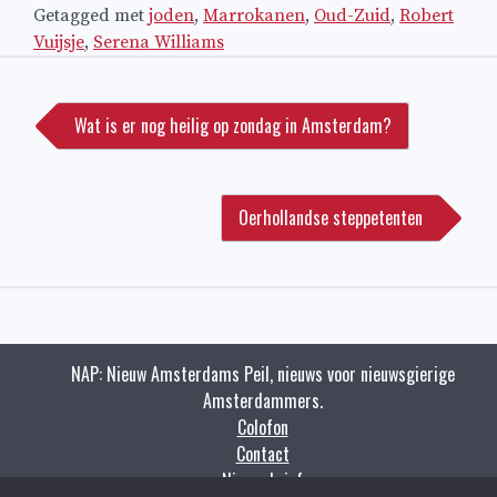
Getagged met
joden
,
Marrokanen
,
Oud-Zuid
,
Robert
Vuijsje
,
Serena Williams
Bericht
navigatie
Wat is er nog heilig op zondag in Amsterdam?
Oerhollandse steppetenten
NAP: Nieuw Amsterdams Peil, nieuws voor nieuwsgierige
Amsterdammers.
Colofon
Contact
Nieuwsbrief