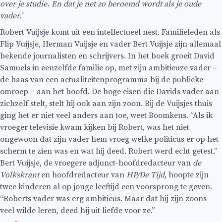
over je studie. En dat je net zo beroemd wordt als je oude
vader.’
Robert Vuijsje komt uit een intellectueel nest. Familieleden als
Flip Vuijsje, Herman Vuijsje en vader Bert Vuijsje zijn allemaal
bekende journalisten en schrijvers. In het boek groeit David
Samuels in eenzelfde familie op, met zijn ambitieuze vader –
de baas van een actualiteitenprogramma bij de publieke
omroep – aan het hoofd. De hoge eisen die Davids vader aan
zichzelf stelt, stelt hij ook aan zijn zoon. Bij de Vuijsjes thuis
ging het er niet veel anders aan toe, weet Boomkens. “Als ik
vroeger televisie kwam kijken bij Robert, was het niet
ongewoon dat zijn vader hem vroeg welke politicus er op het
scherm te zien was en wat hij deed. Robert werd echt getest.”
Bert Vuijsje, de vroegere adjunct-hoofdredacteur van
de
Volkskrant
en hoofdredacteur van
HP/De Tijd
, hoopte zijn
twee kinderen al op jonge leeftijd een voorsprong te geven.
“Roberts vader was erg ambitieus. Maar dat hij zijn zoons
veel wilde leren, deed hij uit liefde voor ze.”