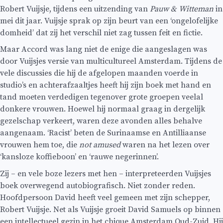
Robert Vuijsje, tijdens een uitzending van
Pauw & Witteman
in
mei dit jaar. Vuijsje sprak op zijn beurt van een ‘ongelofelijke
domheid’ dat zij het verschil niet zag tussen feit en fictie.
Maar Accord was lang niet de enige die aangeslagen was
door Vuijsjes versie van multicultureel Amsterdam. Tijdens de
vele discussies die hij de afgelopen maanden voerde in
studio’s en achterafzaaltjes heeft hij zijn boek met hand en
tand moeten verdedigen tegenover grote groepen veelal
donkere vrouwen. Hoewel hij normaal graag in dergelijk
gezelschap verkeert, waren deze avonden alles behalve
aangenaam. ‘Racist’ beten de Surinaamse en Antilliaanse
vrouwen hem toe, die
not amused
waren na het lezen over
‘kansloze koffieboon’ en ‘rauwe negerinnen’.
Zij – en vele boze lezers met hen – interpreteerden Vuijsjes
boek overwegend autobiografisch. Niet zonder reden.
Hoofdpersoon David heeft veel gemeen met zijn schepper,
Robert Vuijsje. Net als Vuijsje groeit David Samuels op binnen
een intellectueel gezin in het chique Amsterdam Oud-Zuid. Hij