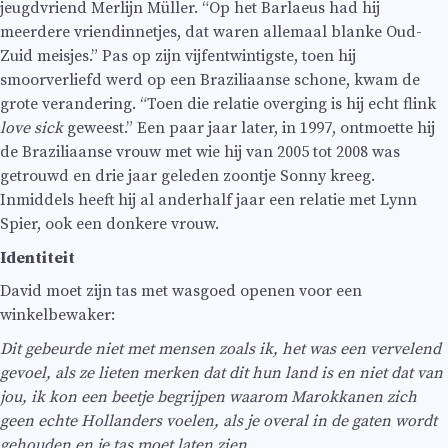
jeugdvriend Merlijn Müller. “Op het Barlaeus had hij
meerdere vriendinnetjes, dat waren allemaal blanke Oud-
Zuid meisjes.” Pas op zijn vijfentwintigste, toen hij
smoorverliefd werd op een Braziliaanse schone, kwam de
grote verandering. “Toen die relatie overging is hij echt flink
love sick
geweest.” Een paar jaar later, in 1997, ontmoette hij
de Braziliaanse vrouw met wie hij van 2005 tot 2008 was
getrouwd en drie jaar geleden zoontje Sonny kreeg.
Inmiddels heeft hij al anderhalf jaar een relatie met Lynn
Spier, ook een donkere vrouw.
Identiteit
David moet zijn tas met wasgoed openen voor een
winkelbewaker:
Dit gebeurde niet met mensen zoals ik, het was een vervelend
gevoel, als ze lieten merken dat dit hun land is en niet dat van
jou, ik kon een beetje begrijpen waarom Marokkanen zich
geen echte Hollanders voelen, als je overal in de gaten wordt
gehouden en je tas moet laten zien.