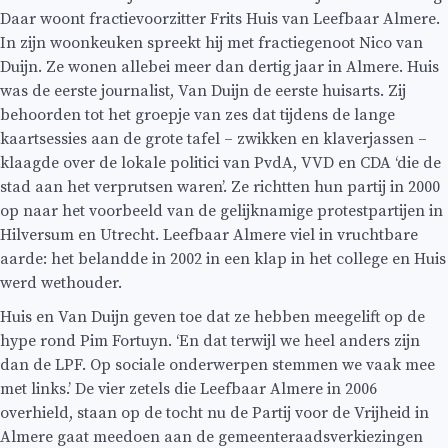
Daar woont fractievoorzitter Frits Huis van Leefbaar Almere.
In zijn woonkeuken spreekt hij met fractiegenoot Nico van
Duijn. Ze wonen allebei meer dan dertig jaar in Almere. Huis
was de eerste journalist, Van Duijn de eerste huisarts. Zij
behoorden tot het groepje van zes dat tijdens de lange
kaartsessies aan de grote tafel – zwikken en klaverjassen –
klaagde over de lokale politici van PvdA, VVD en CDA ‘die de
stad aan het verprutsen waren’. Ze richtten hun partij in 2000
op naar het voorbeeld van de gelijknamige protestpartijen in
Hilversum en Utrecht. Leefbaar Almere viel in vruchtbare
aarde: het belandde in 2002 in een klap in het college en Huis
werd wethouder.
Huis en Van Duijn geven toe dat ze hebben meegelift op de
hype rond Pim Fortuyn. ‘En dat terwijl we heel anders zijn
dan de LPF. Op sociale onderwerpen stemmen we vaak mee
met links.’ De vier zetels die Leefbaar Almere in 2006
overhield, staan op de tocht nu de Partij voor de Vrijheid in
Almere gaat meedoen aan de gemeenteraadsverkiezingen