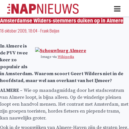
Skip
Hoo
naar
inhoud
Amsterdamse Wilders-stemmers duiken op in Almere
16 oktober 2009, 18:04
-
Frank Beijen
In Almere is
de PVV twee
Image via
Wikipedia
keer zo
populair als
in Amsterdam. Waarom scoort Geert Wilders niet in de
hoofdstad, maar wel aan overkant van het IJmeer?
ALMERE –
Wie op maandagmiddag door het stadscentrum
van Almere loopt, is bijna alleen. Op de winderige pleinen
loopt een handvol mensen. Het contrast met Amsterdam, met
zijn groepen toeristen, hordes fietsers en piepende trams,
kan nauwelijks groter.
Ook in de woonwijken van Almere-Haven zijn de straten leeg.