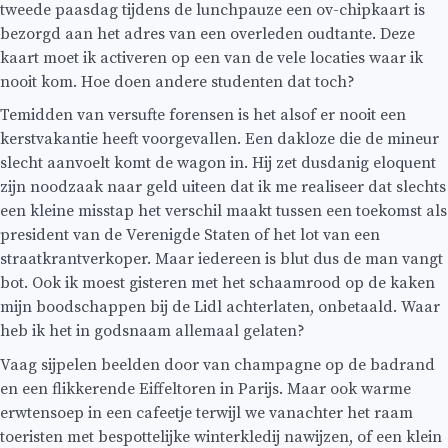
tweede paasdag tijdens de lunchpauze een ov-chipkaart is
bezorgd aan het adres van een overleden oudtante. Deze
kaart moet ik activeren op een van de vele locaties waar ik
nooit kom. Hoe doen andere studenten dat toch?
Temidden van versufte forensen is het alsof er nooit een
kerstvakantie heeft voorgevallen. Een dakloze die de mineur
slecht aanvoelt komt de wagon in. Hij zet dusdanig eloquent
zijn noodzaak naar geld uiteen dat ik me realiseer dat slechts
een kleine misstap het verschil maakt tussen een toekomst als
president van de Verenigde Staten of het lot van een
straatkrantverkoper. Maar iedereen is blut dus de man vangt
bot. Ook ik moest gisteren met het schaamrood op de kaken
mijn boodschappen bij de Lidl achterlaten, onbetaald. Waar
heb ik het in godsnaam allemaal gelaten?
Vaag sijpelen beelden door van champagne op de badrand
en een flikkerende Eiffeltoren in Parijs. Maar ook warme
erwtensoep in een cafeetje terwijl we vanachter het raam
toeristen met bespottelijke winterkledij nawijzen, of een klein