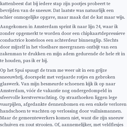
kattenbeest dat bij iedere stap zijn pootjes probeert te
bevrijden van de sneeuw. Dat laatste was natuurlijk een
schier onmogelijke opgave, maar maak dat de kat maar wijs.
Aangekomen in Amsterdam sprint ik naar lijn 24, waar ik
zonder opgemerkt te worden door een chipkaartdepressieve
conductrice kosteloos een achterdeur binnenglip. Slechts
door mijzelf in het vloeibare meergranen-ontbijt van een
zakenman te drukken en mijn adem gedurende de hele rit in
te houden, pas ik er bij.
Op het Spui spuugt de tram me weer uit in een grijze
sneeuwbrij, doorspekt met verjaarde rotjes en gebroken
glaswerk. Van mijn besmeurde schoenen kijk ik op naar
Amsterdam, vóór de vakantie nog ondergedompeld in
sfeervolle kerstverwachting. Op straathoeken liggen lege
vuurpijlen, afgedankte dennenbomen en een enkele verloren
handschoen te wachten op verlossing door vuilnismannen.
Maar de gemeentewerkers komen niet, want die zijn sneeuw
schuiven en zout strooien. Of, aannemelijker, met veldflesjes