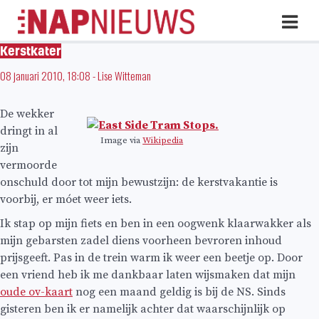
Skip
Hoo
naar
inhoud
Kerstkater
08 januari 2010, 18:08
-
Lise Witteman
De wekker
dringt in al
Image via
Wikipedia
zijn
vermoorde
onschuld door tot mijn bewustzijn: de kerstvakantie is
voorbij, er móet weer iets.
Ik stap op mijn fiets en ben in een oogwenk klaarwakker als
mijn gebarsten zadel diens voorheen bevroren inhoud
prijsgeeft. Pas in de trein warm ik weer een beetje op. Door
een vriend heb ik me dankbaar laten wijsmaken dat mijn
oude ov-kaart
nog een maand geldig is bij de NS. Sinds
gisteren ben ik er namelijk achter dat waarschijnlijk op