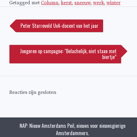
Getagged met
Column
,
kerst
,
sneeuw
,
werk
,
winter
Bericht
navigatie
Peter Starreveld UvA-docent van het jaar
Jongeren op campagne: "Belachelijk, niet staan met
biertje”
Reacties zijn gesloten
NAP: Nieuw Amsterdams Peil, nieuws voor nieuwsgierige
Amsterdammers.