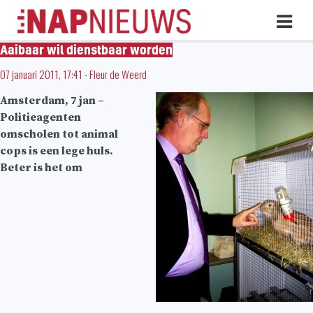
Skip
Hoo
naar
inhoud
Aaibaar wil dienstbaar worden
07 januari 2011, 17:41
-
Fleur de Weerd
Amsterdam, 7 jan –
Politieagenten
omscholen tot animal
cops is een lege huls.
Beter is het om