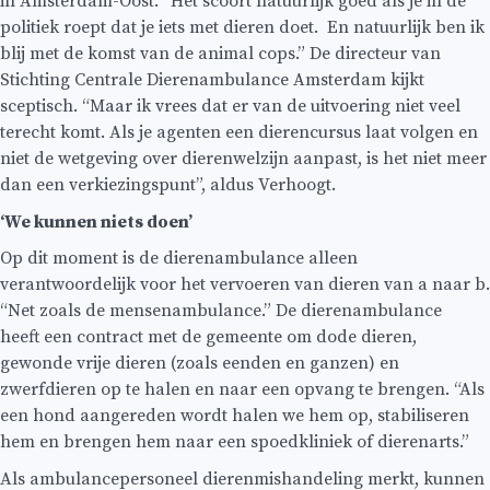
in Amsterdam-Oost. “Het scoort natuurlijk goed als je in de
politiek roept dat je iets met dieren doet. En natuurlijk ben ik
blij met de komst van de animal cops.” De directeur van
Stichting Centrale Dierenambulance Amsterdam kijkt
sceptisch. “Maar ik vrees dat er van de uitvoering niet veel
terecht komt. Als je agenten een dierencursus laat volgen en
niet de wetgeving over dierenwelzijn aanpast, is het niet meer
dan een verkiezingspunt”, aldus Verhoogt.
‘We kunnen niets doen’
Op dit moment is de dierenambulance alleen
verantwoordelijk voor het vervoeren van dieren van a naar b.
“Net zoals de mensenambulance.” De dierenambulance
heeft een contract met de gemeente om dode dieren,
gewonde vrije dieren (zoals eenden en ganzen) en
zwerfdieren op te halen en naar een opvang te brengen. “Als
een hond aangereden wordt halen we hem op, stabiliseren
hem en brengen hem naar een spoedkliniek of dierenarts.”
Als ambulancepersoneel dierenmishandeling merkt, kunnen