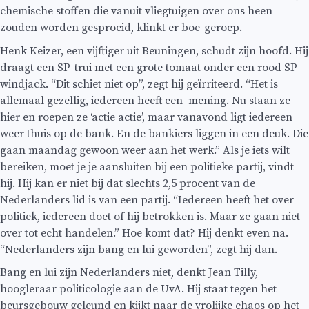
chemische stoffen die vanuit vliegtuigen over ons heen
zouden worden gesproeid, klinkt er boe-geroep.
Henk Keizer, een vijftiger uit Beuningen, schudt zijn hoofd. Hij
draagt een SP-trui met een grote tomaat onder een rood SP-
windjack. “Dit schiet niet op”, zegt hij geïrriteerd. “Het is
allemaal gezellig, iedereen heeft een mening. Nu staan ze
hier en roepen ze ‘actie actie’, maar vanavond ligt iedereen
weer thuis op de bank. En de bankiers liggen in een deuk. Die
gaan maandag gewoon weer aan het werk.” Als je iets wilt
bereiken, moet je je aansluiten bij een politieke partij, vindt
hij. Hij kan er niet bij dat slechts 2,5 procent van de
Nederlanders lid is van een partij. “Iedereen heeft het over
politiek, iedereen doet of hij betrokken is. Maar ze gaan niet
over tot echt handelen.” Hoe komt dat? Hij denkt even na.
“Nederlanders zijn bang en lui geworden”, zegt hij dan.
Bang en lui zijn Nederlanders niet, denkt Jean Tilly,
hoogleraar politicologie aan de UvA. Hij staat tegen het
beursgebouw geleund en kijkt naar de vrolijke chaos op het