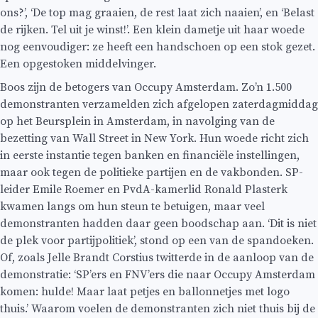
ons?’, ‘De top mag graaien, de rest laat zich naaien’, en ‘Belast
de rijken. Tel uit je winst!’. Een klein dametje uit haar woede
nog eenvoudiger: ze heeft een handschoen op een stok gezet.
Een opgestoken middelvinger.
Boos zijn de betogers van Occupy Amsterdam. Zo’n 1.500
demonstranten verzamelden zich afgelopen zaterdagmiddag
op het Beursplein in Amsterdam, in navolging van de
bezetting van Wall Street in New York. Hun woede richt zich
in eerste instantie tegen banken en financiële instellingen,
maar ook tegen de politieke partijen en de vakbonden. SP-
leider Emile Roemer en PvdA-kamerlid Ronald Plasterk
kwamen langs om hun steun te betuigen, maar veel
demonstranten hadden daar geen boodschap aan. ‘Dit is niet
de plek voor partijpolitiek’, stond op een van de spandoeken.
Of, zoals Jelle Brandt Corstius twitterde in de aanloop van de
demonstratie: ‘SP’ers en FNV’ers die naar Occupy Amsterdam
komen: hulde! Maar laat petjes en ballonnetjes met logo
thuis.’ Waarom voelen de demonstranten zich niet thuis bij de