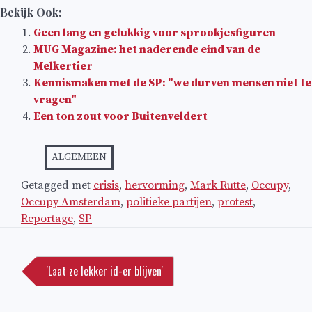
Bekijk Ook:
Geen lang en gelukkig voor sprookjesfiguren
MUG Magazine: het naderende eind van de
Melkertier
Kennismaken met de SP: "we durven mensen niet te
vragen"
Een ton zout voor Buitenveldert
ALGEMEEN
Getagged met
crisis
,
hervorming
,
Mark Rutte
,
Occupy
,
Occupy Amsterdam
,
politieke partijen
,
protest
,
Reportage
,
SP
Bericht
navigatie
'Laat ze lekker id-er blijven'