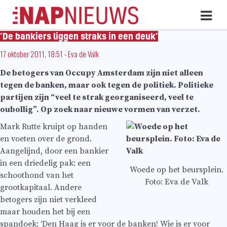
Skip
Hoo
naar
inhoud
‘De bankiers liggen straks in een deuk’
17 oktober 2011, 18:51
-
Eva de Valk
De betogers van Occupy Amsterdam zijn niet alleen
tegen de banken, maar ook tegen de politiek. Politieke
partijen zijn “veel te strak georganiseerd, veel te
oubollig”. Op zoek naar nieuwe vormen van verzet.
Mark Rutte kruipt op handen
en voeten over de grond.
Aangelijnd, door een bankier
in een driedelig pak: een
Woede op het beursplein.
schoothond van het
Foto: Eva de Valk
grootkapitaal. Andere
betogers zijn niet verkleed
maar houden het bij een
spandoek: ‘Den Haag is er voor de banken! Wie is er voor