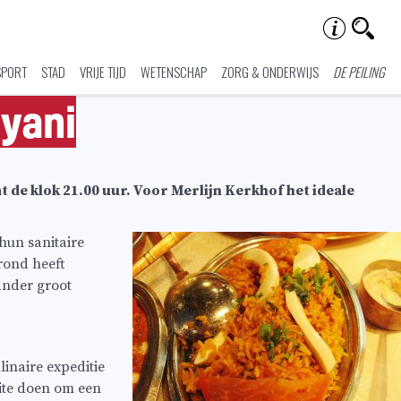
SPORT
STAD
VRIJE TIJD
WETENSCHAP
ZORG & ONDERWIJS
DE PEILING
ryani
t de klok 21.00 uur. Voor Merlijn Kerkhof het ideale
hun sanitaire
frond heeft
ander groot
linaire expeditie
eite doen om een