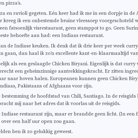
n pizza’s.
za en ravioli gegeten. Eén keer had ik me in een dorpje in de
er kreeg ik een onbestemde bruine vleessoep voorgeschoteld 
en fatsoenlijk visrestaurant, geen stamppot to go. Geen Sur
eeste behoefte aan had: een Indiaas restaurant.
an de Indiase keuken. Ik denk dat ik drie keer per week curry e
an gaan, dan haal ik zo’n excellente kant-en-klaarmaaltijd van
lijk als een geslaagde Chicken Biryani. Eigenlijk is dat curry
 gerecht een geheimzinnige aantrekkingskracht. Er zitten ingre
kaar naar boven halen. Europeanen kunnen geen Chicken Biryan
Indiaas, Pakistaans of Afghaans voor zijn.
 bestemming de hoofdstad van Chili, Santiago. In de reisgids l
cht mij naar het adres dat ik voorlas uit de reisgids.
Indiase restaurant zijn, maar er brandde geen licht. (In een f
 over een half uur open zou gaan.
Zelden ben ik zo gelukkig geweest.