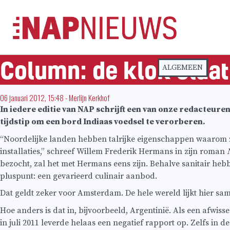
Skip
naar
inhoud
Column: de klok slaat
ALGEMEEN
06 januari 2012, 15:48
-
Merlijn Kerkhof
In iedere editie van NAP schrijft een van onze redacteuren
tijdstip om een bord Indiaas voedsel te verorberen.
“Noordelijke landen hebben talrijke eigenschappen waarom z
installaties,” schreef Willem Frederik Hermans in zijn roman
bezocht, zal het met Hermans eens zijn. Behalve sanitair h
pluspunt: een gevarieerd culinair aanbod.
Dat geldt zeker voor Amsterdam. De hele wereld lijkt hier same
Hoe anders is dat in, bijvoorbeeld, Argentinië. Als een afwissel
in juli 2011 leverde helaas een negatief rapport op. Zelfs in