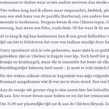
restaurant te vinden waar ze iets anders serveren dan steaks e
Vier weken lang had ik alleen maar empanada’s, biefstuk, piz
aan een stuk lama van de parrilla (barbecue), een andere ke
meende te herkennen. Nergens kwam ik een Chinees tegen. Ge
warung, laat staan een Febo, zoals thuis. Of dat waar ik de m
Al zo lang ik mij kan herinneren ben ik een groot liefhebber v
tijd om iets te fabriceren dat voor een Indiaas maaltje door k
Curry openbaart zich in vele gedaantes, maar niets is zo godde
gebakken rijst en ‘chicken’ is Engels voor kip. Toch heeft het
komijn en kruidnagel), maar die in ensemble het beste uit el
bereidingswijze luisteren heel nauw – je moet er echt etnisch 
Na vier weken culinair afzien in Argentinië was mijn volgende
Eenmaal aangekomen wist ik wat me te doen stond. Een taxi bra
Aan de oranje-wit-groene vlag te zien moest hier het beloofde 
ik aan. Een vrouw kwam naar buiten en zei dat het restaurant
Om 21.00 uur plaatselijke tijd zat ik aan de Chicken Biryani. 