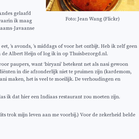
 Andes gelaafd
Foto: Jean Wang (Flickr)
waarin ik maag
inaams-Javaanse
et, ’s avonds, ’s middags of voor het ontbijt. Heb ik zelf geen
 de Albert Heijn of log ik in op Thuisbezorgd.nl.
 voor paupers, want ‘biryani’ betekent net als nasi gewoon
diënten in die afzonderlijk niet te pruimen zijn (kardemom,
i maken, het is veel te moeilijk. De verhoudingen en
as ik dat hier een Indiaas restaurant zou moeten zijn.
lits trok mijn leven aan me voorbij.) Voor de zekerheid belde