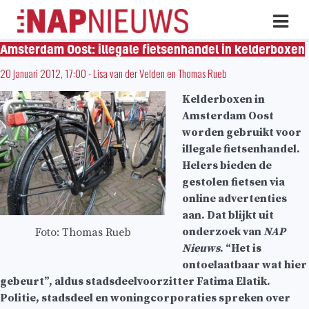
Skip
Hoo
naar
inhoud
Amsterdam Oost: illegale fietsenhandel in kelderboxen
20 januari 2012, 17:00
-
Lisa van der Velden
en
Thomas Rueb
Kelderboxen in
Amsterdam Oost
worden gebruikt voor
illegale fietsenhandel.
Helers bieden de
gestolen fietsen via
online advertenties
aan. Dat blijkt uit
onderzoek van
NAP
Foto: Thomas Rueb
Nieuws
. “Het is
ontoelaatbaar wat hier
gebeurt”, aldus stadsdeelvoorzitter Fatima Elatik.
Politie, stadsdeel en woningcorporaties spreken over