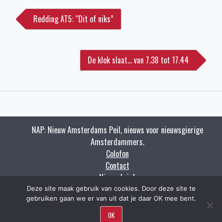
navigatie
Redding AT5: “Dit of niks”
De klok slaat… van 7.38 tot 17.44
NAP: Nieuw Amsterdams Peil, nieuws voor nieuwsgierige
Amsterdammers.
Colofon
Contact
Nieuwsbrief
Zoeken
Deze site maak gebruik van cookies. Door deze site te
gebruiken gaan we er van uit dat je daar OK mee bent.
OK
Copyright napnieuws.nl 2009 - 2021.