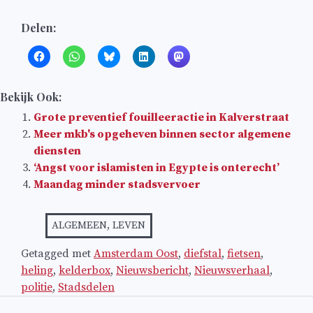
Delen:
Bekijk Ook:
Grote preventief fouilleeractie in Kalverstraat
Meer mkb's opgeheven binnen sector algemene
diensten
‘Angst voor islamisten in Egypte is onterecht’
Maandag minder stadsvervoer
ALGEMEEN
,
LEVEN
Getagged met
Amsterdam Oost
,
diefstal
,
fietsen
,
heling
,
kelderbox
,
Nieuwsbericht
,
Nieuwsverhaal
,
politie
,
Stadsdelen
Bericht