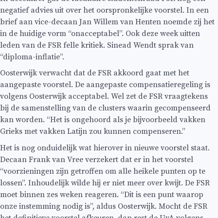
negatief advies uit over het oorspronkelijke voorstel. In een
brief aan vice-decaan Jan Willem van Henten noemde zij het
in de huidige vorm “onacceptabel”. Ook deze week uitten
leden van de FSR felle kritiek. Sinead Wendt sprak van
“diploma-inflatie”.
Oosterwijk verwacht dat de FSR akkoord gaat met het
aangepaste voorstel. De aangepaste compensatieregeling is
volgens Oosterwijk acceptabel. Wel zet de FSR vraagtekens
bij de samenstelling van de clusters waarin gecompenseerd
kan worden. “Het is ongehoord als je bijvoorbeeld vakken
Grieks met vakken Latijn zou kunnen compenseren.”
Het is nog onduidelijk wat hierover in nieuwe voorstel staat.
Decaan Frank van Vree verzekert dat er in het voorstel
“voorzieningen zijn getroffen om alle heikele punten op te
lossen”. Inhoudelijk wilde hij er niet meer over kwijt. De FSR
moet binnen zes weken reageren. “Dit is een punt waarop
onze instemming nodig is”, aldus Oosterwijk. Mocht de FSR
het definitieve voorstel afkeuren, dan rest de UvA volgens