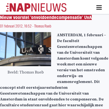
Skip
Hoo
naar
inhoud
Nieuw voorstel ‘onvoldoendecompensatie’ UvA
01 februari 2012, 16:52
-
Thomas Rueb
AMSTERDAM, 1 februari –
De faculteit
Geesteswetenschappen
van de Universiteit van
Amsterdam komt volgende
week met een nieuwe
versie van het omstreden
Beeld: Thomas Rueb
onderwijs- en
examenreglement. Dit
concept stelt eerstejaarsstudenten
Geesteswetenschappen van de Universiteit van
Amsterdam in staat onvoldoendes te compenseren. De
facultaire studentenraad gaat hier waarschijnlijk mee