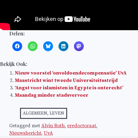
Delen:
Bekijk Ook:
Nieuw voorstel ‘onvoldoendecompensatie’ UvA
Maastricht wint tweede Universiteitsstrijd
‘Angst voor islamisten in Egypte is onterecht’
Maandag minder stadsvervoer
ALGEMEEN
,
LEVEN
Getagged met
Alvin Roth
,
eredoctoraat
,
Nieuwsbericht
,
UvA