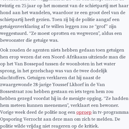
twintig en 25 jaar op het moment van de schietpartij met haar
hond aan het wandelen, waardoor ze een groot deel van de
schietpartij heeft gezien. Toen zij bij de politie aangaf een
getuigenverklaring af te willen leggen zou ze “grof” zijn
weggestuurd. “Ze moest oprotten en wegwezen”, aldus een
bewoonster die getuige was.
Ook zouden de agenten niets hebben gedaan toen getuigen
hen erop wezen dat een Noord-Afrikaans uitziende man die
op het Van Bossepad tussen de woonboten in het water
sprong, in het gezelschap was van de twee dodelijk
slachtoffers. Getuigen verklaren dat hij naast de
zwaargewonde 28-jarige Youssef Lkhorf in de Van
Bossestraat zou hebben gestaan en iets tegen hem zou
hebben gezegd voordat hij in de menigte opging. “Ze hadden
hem meteen kunnen meenemen”, verklaart een bewoner.
Vorige week deed de politie nog een
oproep
in tv-programma
Opsporing Verzocht aan deze man om zich te melden. De
politie wilde vrijdag niet reageren op de kritiek.