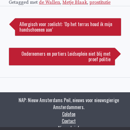
Getagged met
de Wallen
,
Metje Blaak
,
prostitutie
Bericht
navigatie
Allergisch voor zonlicht: ‘Op het terras houd ik mijn
handschoenen aan’
Ondernemers en portiers Leidseplein niet blij met
proef politie
NAP: Nieuw Amsterdams Peil, nieuws voor nieuwsgierige
Amsterdammers.
Colofon
Contact
Nieuwsbrief