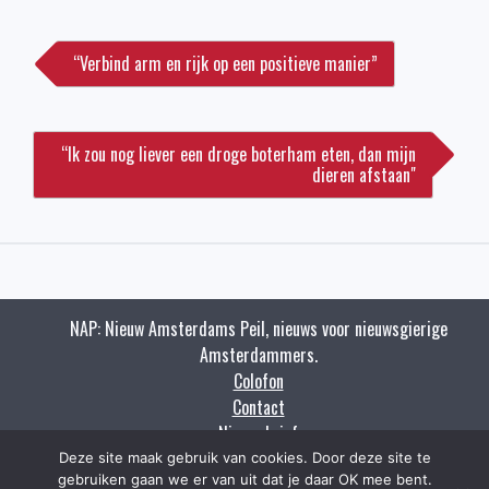
Bericht
navigatie
“Verbind arm en rijk op een positieve manier”
“Ik zou nog liever een droge boterham eten, dan mijn
dieren afstaan"
NAP: Nieuw Amsterdams Peil, nieuws voor nieuwsgierige
Amsterdammers.
Colofon
Contact
Nieuwsbrief
Zoeken
Deze site maak gebruik van cookies. Door deze site te
gebruiken gaan we er van uit dat je daar OK mee bent.