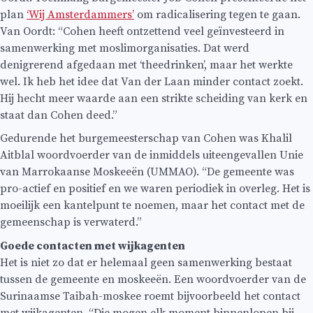
plan
‘Wij Amsterdammers’
om radicalisering tegen te gaan.
Van Oordt: “Cohen heeft ontzettend veel geïnvesteerd in
samenwerking met moslimorganisaties. Dat werd
denigrerend afgedaan met ‘theedrinken’, maar het werkte
wel. Ik heb het idee dat Van der Laan minder contact zoekt.
Hij hecht meer waarde aan een strikte scheiding van kerk en
staat dan Cohen deed.”
Gedurende het burgemeesterschap van Cohen was Khalil
Aitblal woordvoerder van de inmiddels uiteengevallen Unie
van Marrokaanse Moskeeën (UMMAO). “De gemeente was
pro-actief en positief en we waren periodiek in overleg. Het is
moeilijk een kantelpunt te noemen, maar het contact met de
gemeenschap is verwaterd.”
Goede contacten met wijkagenten
Het is niet zo dat er helemaal geen samenwerking bestaat
tussen de gemeente en moskeeën. Een woordvoerder van de
Surinaamse Taibah-moskee roemt bijvoorbeeld het contact
met wijkagenten. “Die mogen elk moment binnenlopen bij