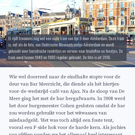
Er rijdt trouwens nog wel een oude tram van lijn 9 door Amsterdam. Deze tram
is, net als de foto, van Elektrische Museumtramlijn Amsterdam en wordt
gebruikt voor toeristische rondritjes en vervoer naar bruiloften en feestjes. De
tram werd tussen 1949 en 1980 regulier gebruikt. De foto is uit 2018.
Wie wel doorreed naar de eindhalte stopte voor de
deur van Bar Meerzicht, die diende als hét biertjes-
voor-de-wedstrijd-café van Ajax. Na de sloop van De
Meer ging het met de bar bergafwaarts. In 2008 werd
het door burgemeester Cohen gesloten omdat de bar
zou worden gebruikt voor het witwassen van
misdaadgeld. ‘Het was toch altijd een foute tent,
vooral een F-side hok voor de harde kern. Als jochies
van vijftien vonden we het allemaal heel interessant,