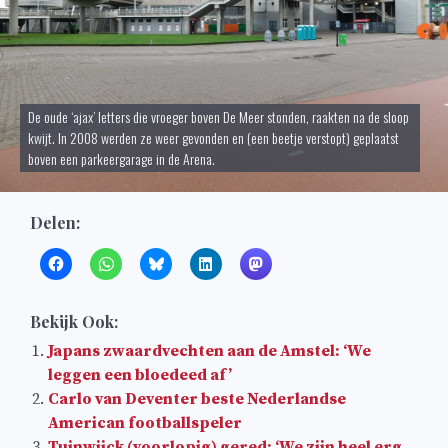
De oude ‘ajax’ letters die vroeger boven De Meer stonden, raakten na de sloop
kwijt. In 2008 werden ze weer gevonden en (een beetje verstopt) geplaatst
boven een parkeergarage in de Arena.
Delen:
Bekijk Ook:
Japans zwaardvechten aan de Amstel: ‘We
leggen een bloedeed af’
Carlo van Deventer beste Nederlandse
American footballspeler
Tuinwijck (voorlopig) gered: ‘We zijn heel erg