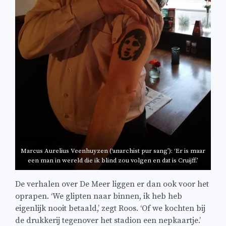
Marcus Aurelius Veenhuyzen (‘anarchist pur sang’): ‘Er is maar
een man in wereld die ik blind zou volgen en dat is Cruijff.’
De verhalen over De Meer liggen er dan ook voor het
oprapen. ‘We glipten naar binnen, ik heb heb
eigenlijk nooit betaald,’ zegt Roos. ‘Of we kochten bij
de drukkerij tegenover het stadion een nepkaartje.’