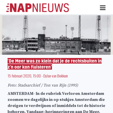
Skip
Hoo
naar
inhoud
‘De Meer was zo klein dat je de rechtsbuiten in
z’n oor kon fluisteren’
15 februari 2020, 15:00
-
Dylan van Bekkum
Foto: Stadsarchief / Ton van Rijn (1995)
AMSTERDAM- In de rubriek Verloren Amsterdam
zoomen we dagelijks in op stukjes Amsterdam die
dreigen te verdwijnen of inmiddels tot de historie
behoren. Vandaag: herinneringen aan De Meer,