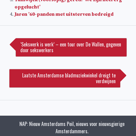
opgelucht’
Jaren ’60-panden met uitsterven bedreigd
Bericht
navigatie
‘Sekswerk is werk’ – een tour over De Wallen, gegeven
door sekswerkers
Laatste Amsterdamse bladmuziekwinkel dreigt te
verdwijnen
NAP: Nieuw Amsterdams Peil, nieuws voor nieuwsgierige
Amsterdammers.