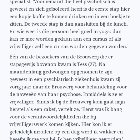
specialist. ‘Voor iemand die heel psychotisch is
geweest en zich geïsoleerd heeft is de eerste stap hier
een kopje koffie te komen drinken en in een hoekje te
zitten. De tweede stap is dan aansluiten bij de lunch.
En wie weet is die persoon heel goed in yoga: dan
kan er mee worden gedaan aan een cursus of als
vrijwilliger zelf een cursus worden gegeven worden.’
Één van de bezoekers van de Brouwerij die er
stapsgewijs bovenop kwam is Tess (27). Na
maandenlang gedwongen opgenomen te zijn
geweest in een psychiatrisch ziekenhuis kwam zij
vorig jaar naar de Brouwerij voor behandeling voor
de naweeën van haar psychose. Inmiddels is ze er
vrijwilliger. ‘Sinds ik bij de Brouwerij kom gaat mijn
herstel als een raket’, vertelt ze. ‘Eerst was ik bang
voor de verantwoordelijkheden die bij
vrijwilligerswerk komen kijken. Hier kon ik er
geleidelijk inrollen: op een dag werd ik wakker en
besefte ik me van hé, ik ben vrijwilliger geworden.’