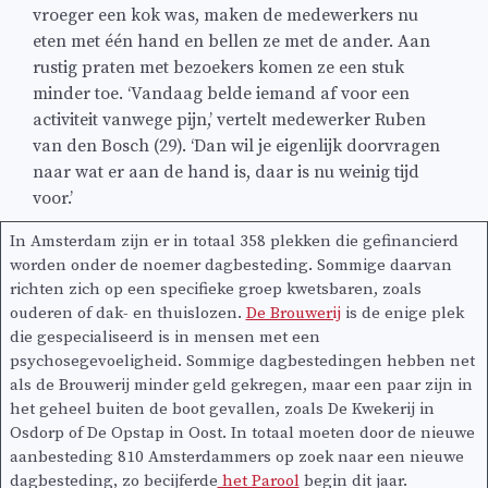
vroeger een kok was, maken de medewerkers nu
eten met één hand en bellen ze met de ander. Aan
rustig praten met bezoekers komen ze een stuk
minder toe. ‘Vandaag belde iemand af voor een
activiteit vanwege pijn,’ vertelt medewerker Ruben
van den Bosch (29). ‘Dan wil je eigenlijk doorvragen
naar wat er aan de hand is, daar is nu weinig tijd
voor.’
In Amsterdam zijn er in totaal 358 plekken die gefinancierd
worden onder de noemer dagbesteding. Sommige daarvan
richten zich op een specifieke groep kwetsbaren, zoals
ouderen of dak- en thuislozen.
De Brouwerij
is de enige plek
die gespecialiseerd is in mensen met een
psychosegevoeligheid. Sommige dagbestedingen hebben net
als de Brouwerij minder geld gekregen, maar een paar zijn in
het geheel buiten de boot gevallen, zoals De Kwekerij in
Osdorp of De Opstap in Oost. In totaal moeten door de nieuwe
aanbesteding 810 Amsterdammers op zoek naar een nieuwe
dagbesteding, zo becijferde
het Parool
begin dit jaar.