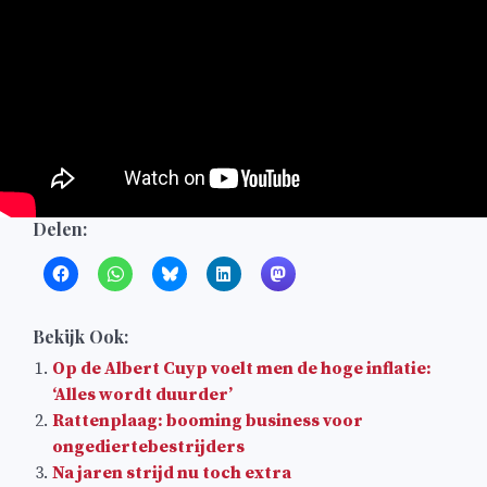
Delen:
Bekijk Ook:
Op de Albert Cuyp voelt men de hoge inflatie:
‘Alles wordt duurder’
Rattenplaag: booming business voor
ongediertebestrijders
Na jaren strijd nu toch extra