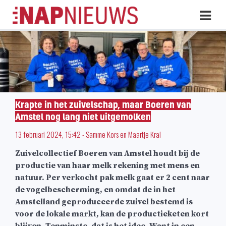
Skip
Hoo
naar
inhoud
Krapte in het zuivelschap, maar Boeren van
Amstel nog lang niet uitgemolken
13 februari 2024, 15:42
-
Samme Kors
en
Maartje Kral
Zuivelcollectief Boeren van Amstel houdt bij de
productie van haar melk rekening met mens en
natuur. Per verkocht pak melk gaat er 2 cent naar
de vogelbescherming, en omdat de in het
Amstelland geproduceerde zuivel bestemd is
voor de lokale markt, kan de productieketen kort
blijven. Tenminste, dat is het idee. Want in een