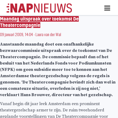
Skip
Hoo
naar
inhoud
Maandag uitspraak over toekomst De
Theatercompagnie
09 januari 2009, 14:04
-
Laura van der Wal
Aanstaande maandag doet een onafhankelijke
bezwaarcommissie uitspraak over de toekomst van De
Theatercompagnie. De commissie bepaalt dan of het
besluit van het Nederlands Fonds voor Podiumkunsten
(NFPK) om geen subsidie meer toe te kennen aan het
Amsterdamse theatergezelschap volgens de regels is
genomen. ‘De Theatercompagnie bevindt zich dan wel in
een comateuze situatie, overleden is zij nog niet,’
verklaart Hans Brouwer, directeur van het gezelschap.
Vanaf begin dit jaar leek Amsterdam een prominent
theatergezelschap armer te zijn. De ruim tweehonderd
geplande voorstellingen van De Theatercompagnie voor