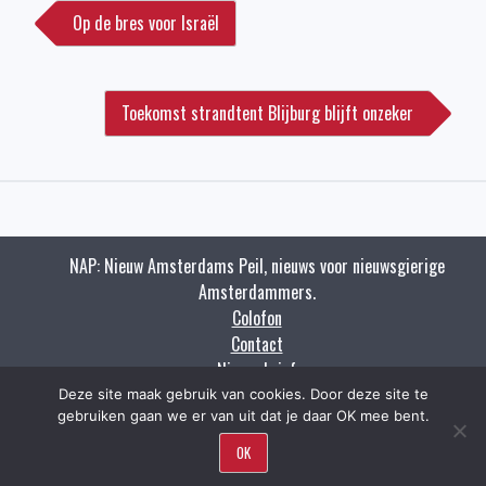
navigatie
Op de bres voor Israël
Toekomst strandtent Blijburg blijft onzeker
NAP: Nieuw Amsterdams Peil, nieuws voor nieuwsgierige
Amsterdammers.
Colofon
Contact
Nieuwsbrief
Zoeken
Deze site maak gebruik van cookies. Door deze site te
gebruiken gaan we er van uit dat je daar OK mee bent.
Copyright napnieuws.nl 2009 - 2021.
OK