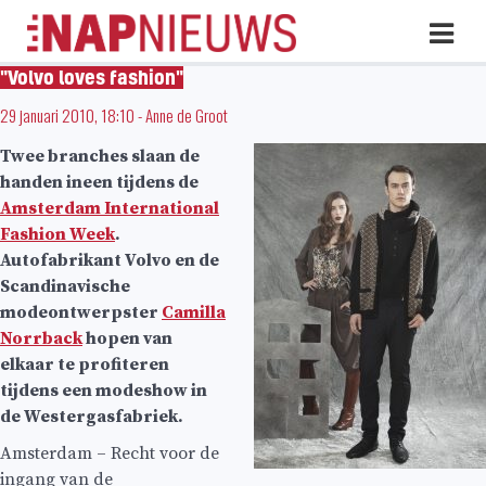
Skip
Hoo
naar
inhoud
"Volvo loves fashion"
29 januari 2010, 18:10
-
Anne de Groot
Twee branches slaan de
handen ineen tijdens de
Amsterdam International
Fashion Week
.
Autofabrikant Volvo en de
Scandinavische
modeontwerpster
Camilla
Norrback
hopen van
elkaar te profiteren
tijdens een modeshow in
de Westergasfabriek.
Amsterdam – Recht voor de
ingang van de