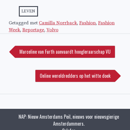
LEVEN
Getagged met
Camilla Norrback
,
Fashion
,
Fashion
Week
,
Reportage
,
Volvo
Bericht
navigatie
Marceline van Furth aanvaardt hoogleraarschap VU
Online wereldredders op het witte doek
NAP: Nieuw Amsterdams Peil, nieuws voor nieuwsgierige
Amsterdammers.