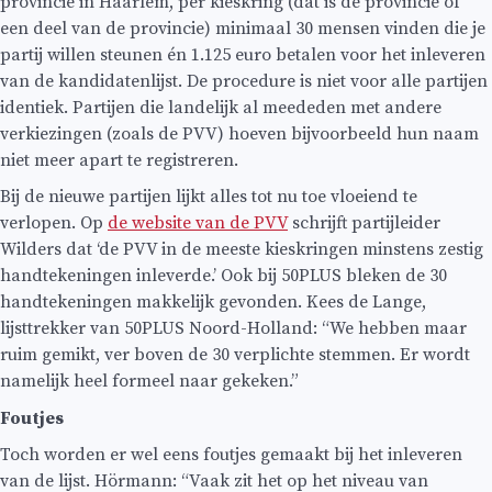
provincie in Haarlem, per kieskring (dat is de provincie of
een deel van de provincie) minimaal 30 mensen vinden die je
partij willen steunen én 1.125 euro betalen voor het inleveren
van de kandidatenlijst. De procedure is niet voor alle partijen
identiek. Partijen die landelijk al meededen met andere
verkiezingen (zoals de PVV) hoeven bijvoorbeeld hun naam
niet meer apart te registreren.
Bij de nieuwe partijen lijkt alles tot nu toe vloeiend te
verlopen. Op
de website van de PVV
schrijft partijleider
Wilders dat ‘de PVV in de meeste kieskringen minstens zestig
handtekeningen inleverde.’ Ook bij 50PLUS bleken de 30
handtekeningen makkelijk gevonden. Kees de Lange,
lijsttrekker van 50PLUS Noord-Holland: “We hebben maar
ruim gemikt, ver boven de 30 verplichte stemmen. Er wordt
namelijk heel formeel naar gekeken.”
Foutjes
Toch worden er wel eens foutjes gemaakt bij het inleveren
van de lijst. Hörmann: “Vaak zit het op het niveau van