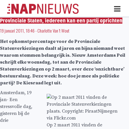
Skip
Hoo
naar
inhoud
Provinciale Staten, iedereen kan een partij oprichten
19 januari 2011, 18:46
-
Charlotte Van 't Wout
Het opkomstpercentage voor de Provinciale
Statenverkiezingen daalt al jaren en bijna niemand weet
waarom stemmen belangrijk is. Nieuw Amsterdams Peil
schrijft elke woensdag, tot aan de Provinciale
Statenverkiezingen op 2 maart, over deze ‘onzichtbare’
bestuurslaag. Deze week: hoe doe je mee als politieke
partij? De Kiesraad legt uit.
Amsterdam, 19
jan- Een
stressvolle dag,
gisteren bij de
drie
Op 2 maart 2011 vinden de