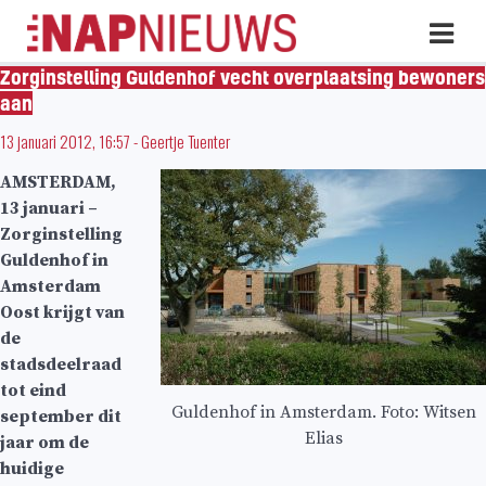
Skip
Hoo
naar
inhoud
Zorginstelling Guldenhof vecht overplaatsing bewoners
aan
13 januari 2012, 16:57
-
Geertje Tuenter
AMSTERDAM,
13 januari –
Zorginstelling
Guldenhof in
Amsterdam
Oost krijgt van
de
stadsdeelraad
tot eind
Guldenhof in Amsterdam. Foto: Witsen
september dit
Elias
jaar om de
huidige