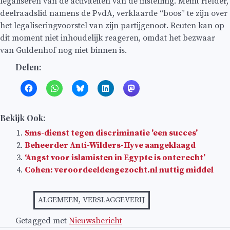
legaliseren van de activiteiten van de instelling. Meint Helder,
deelraadslid namens de PvdA, verklaarde “boos” te zijn over
het legaliseringvoorstel van zijn partijgenoot. Reuten kan op
dit moment niet inhoudelijk reageren, omdat het bezwaar
van Guldenhof nog niet binnen is.
Delen:
Bekijk Ook:
Sms-dienst tegen discriminatie 'een succes'
Beheerder Anti-Wilders-Hyve aangeklaagd
‘Angst voor islamisten in Egypte is onterecht’
Cohen: veroordeeldengezocht.nl nuttig middel
ALGEMEEN
,
VERSLAGGEVERIJ
Getagged met
Nieuwsbericht